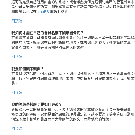
這可能是沒有您所用語言的語系檔，或者雖然有但是這個討論區的管理員並未
是否可以安裝這種語言。如果確實沒有這種語言的語系檔，您可以參與我們的
相關訊息可以在
phpBB
網站上找到。
回頂端
我如何才能在自己的會員名稱下顯示圖像呢？
在瀏覽文章時，可能會有兩個圖像和會員名稱一塊顯示。第一個是和您的等級
圓點的形式，顯示您在這個討論區的地位，或者您已經發表了多少篇的文章。
會員的頭像，一般是具有獨特的或個人的表徵。
回頂端
我要如何顯示頭像？
在會員控制台的「個人資料」底下，您可以使用底下四種方法之一新增頭像：Gr
腦上傳。它是由討論區管理員啟用頭像，並選擇其中可提供頭像的方式。如果
員。
回頂端
我的等級是甚麼？要如何更改？
等級顯示在您的會員名稱下方，表明您發表的文章數或鑒定了某些特殊會員，
接更改您的等級，它們是由討論區管理員設定的。請不要為了提高等級而濫用
情況下版主和管理員反而會大量刪除您的文章而降低您的等級。
回頂端