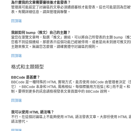
為什麼我的文章需要審核後才能發表？
管理員可能設定了討論區的文章必須通過審核才能發表。這也可能是因為您被
表。有關詳細信息，請與管理員聯繫。
回頂端
我該如何 bump（推文）自己的主題？
當您在瀏覽文章時，點選「推文」連結，可以將自己所發表的主題 bump（
您看不到這個連結，那麼表示這個功能已經被停用，或者是尚未到達可推文的
主題來推文。無論您怎麼做，請確實遵守討論區的規則。
回頂端
格式和主題類型
BBCode 是甚麼？
BBCode 是一種特殊的 HTML 實現方式，能否使用 BBCode 由管理者
它）。BBCode 本身和 HTML 風格相似，每個標籤用方括弧 [ 和 ] 而不是 
制。要得到更多的訊息請檢視發表文章頁面中的 BBCode 說明。
回頂端
我可以使用 HTML 語法嗎？
不行。在這個討論區上不能夠使用 HTML 語法發表文章。大部份使用 HTML 
語法替代。
回頂端