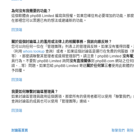
為何沒有我需要的功能？
這個軟體由 phpBB Limited 編寫與授權。如果您確信有必要增加的功能，那
在那裡您可以票選已有的想法或建議新的功能。
回頂端
關於這個討論區上的濫用或法律上的相關事務，我該向誰反映？
您可以向任何一位在「管理團隊」列表上的管理員反映。如果沒有獲得回覆，
（利用
whois lookup
查詢）或者，如果這個討論區是運行在免費的伺服器（例如 yaho
等），那麼請聯繫其管理者或違規管理部門。請注意！phpBB Limited
沒有權
員行為。不要對 phpBB Limited 詢問
沒有直接關係
到 phpBB.com 網站
謗、...等）問題。如果您給 phpBB Limited 寄送
關於任何第三者
使用此軟體的
予回覆。
回頂端
我要如何聯繫討論區管理員？
如果討論區管理員啟用這個選項，那麼所有的使用者都可以使用「聯繫我們」
查詢討論區的成員也可以使用「管理團隊」連結。
回頂端
討論區首頁
聯繫我們
刪除 