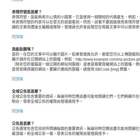
表情符號是甚麼？
表情符號，是能夠表示心情的小圖案，它是使用一個簡短的代碼產生，例如，:) 
有表情符號的列表可以在發文的頁面看到。然而，試著不要過度使用表情符號
讀的文章而遭版主編輯或移除。管理員也許會設限您在每篇文章中可以使用表
回頂端
我能貼圖嗎？
是的，在您的文章中可以顯示圖片。如果管理員允許，那麼您可以上傳圖檔到
顯示儲存在公開網站上的圖檔，例如：http://www.example.com/my-pictu
（除非您的電腦是一個公開的網站伺服器）或者是需要授權網站上的圖檔，例如您的 ho
是受密碼保護的網站。要顯示連結的圖檔，請使用 BBCode [img] 標籤。
回頂端
全域公告是甚麼？
全域公告包含重要的資訊，無論何時您應該盡可能地閱讀它們。它們將顯示在
制台。發表全域公告的權限由管理員授予。
回頂端
公告是甚麼？
公告通常包含您目前所閱讀版面的重要資訊，無論何時您應該盡可能地閱讀它
最頂端。和全域公告一樣，發表公告的權限由管理員授予。