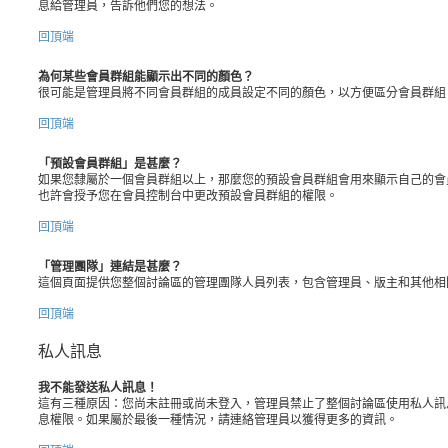
息給管理員，告訴他們您的想法。
回頂端
為何某些會員群組能顯示出不同的顏色？
很可能是管理員將不同會員群組的成員設定不同的顏色，以方便區分會員群組
回頂端
「預設會員群組」是甚麼？
如果您隸屬於一個會員群組以上，那麼您的預設會員群組會用來顯示自己的會
也許會授予您在會員控制台中更改預設會員群組的權限。
回頂端
「管理團隊」連結是甚麼？
這個頁面提供您整個討論區的管理團隊人員列表，包含管理員、版主和其他相
回頂端
私人訊息
我不能發送私人訊息！
這有三種原因：您尚未註冊或尚未登入，管理員禁止了整個討論區使用私人訊
息權限。如果屬於最後一種情況，請連絡管理員以獲得更多的資訊。