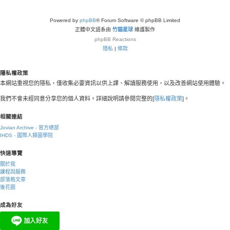
Powered by
phpBB
® Forum Software © phpBB Limited
正體中文語系由
竹貓星球
維護製作
phpBB
Reactions
隱私
|
條款
隱私權政策
本網站重視您的隱私，僅收集必要資訊以供上課、解讀服務使用，以及改善網站使用體驗。
我們不會未經同意分享您的個人資料。詳細說明請參閱完整的[
隱私權政策
]。
相關連結
Jovian Archive - 官方總部
IHDS - 國際人類圖學院
快速導覽
關於我
課程與服務
部落格文章
後花園
成為好友