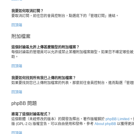
我要如何取消訂閱？
要取消訂閱，前往您的會員控制台，點選底下的「管理訂閱」連結。
回頂端
附加檔案
這個討論區允許上傳甚麼類型的附加檔案？
每個討論區的管理員可以允許或禁止某種附加檔案類型。如果您不確定哪些被
助。
回頂端
我要如何找到所有我已上傳的附加檔案？
如果要找到您已上傳附加檔案的列表，那麼前往會員控制台，進而點選「管理
回頂端
phpBB 問題
誰寫了這個討論區程式？
這個軟體（未經修改的版本）的開發及釋出，著作版權歸於
phpBB Limited
。遵
版 (GPL-2.0) 版權宣告，可以自由使用和發佈，參考
About phpBB
以獲得更
回頂端