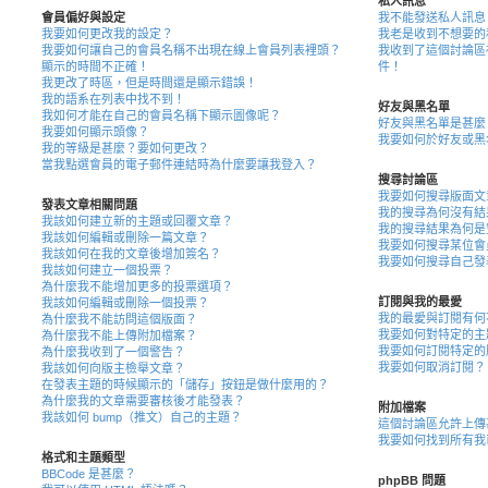
私人訊息
會員偏好與設定
我不能發送私人訊息
我要如何更改我的設定？
我老是收到不想要的
我要如何讓自己的會員名稱不出現在線上會員列表裡頭？
我收到了這個討論區
顯示的時間不正確！
件！
我更改了時區，但是時間還是顯示錯誤！
我的語系在列表中找不到！
好友與黑名單
我如何才能在自己的會員名稱下顯示圖像呢？
好友與黑名單是甚麼
我要如何顯示頭像？
我要如何於好友或黑
我的等級是甚麼？要如何更改？
當我點選會員的電子郵件連結時為什麼要讓我登入？
搜尋討論區
我要如何搜尋版面文
發表文章相關問題
我的搜尋為何沒有結
我該如何建立新的主題或回覆文章？
我的搜尋結果為何是
我該如何編輯或刪除一篇文章？
我要如何搜尋某位會
我該如何在我的文章後增加簽名？
我要如何搜尋自己發
我該如何建立一個投票？
為什麼我不能增加更多的投票選項？
訂閱與我的最愛
我該如何編輯或刪除一個投票？
我的最愛與訂閱有何
為什麼我不能訪問這個版面？
我要如何對特定的主
為什麼我不能上傳附加檔案？
我要如何訂閱特定的
為什麼我收到了一個警告？
我要如何取消訂閱？
我該如何向版主檢舉文章？
在發表主題的時候顯示的「儲存」按鈕是做什麼用的？
為什麼我的文章需要審核後才能發表？
附加檔案
我該如何 bump（推文）自己的主題？
這個討論區允許上傳
我要如何找到所有我
格式和主題類型
BBCode 是甚麼？
phpBB 問題