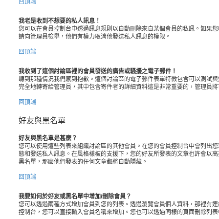
回頂端
我老是收到不想要的私人訊息！
您可以在會員控制台中透過訊息規則以自動刪除來自某個會員的私訊。如果您
請向管理員檢舉，他們有權力取消他發送私人訊息的權限。
回頂端
我收到了這個討論區裡的會員發送的廣告或騷擾之電子郵件！
聽到那種情況我們感到抱歉。這個討論區的電子郵件表單特徵包含可以測試與
完全地轉寄給管理員，其中包含寄件者的詳細資料這是非常重要的，管理員將
回頂端
好友與黑名單
好友與黑名單是甚麼？
您可以使用這些列表來組織討論區的其他會員。在您的會員控制台中會列出您
態和發送私人訊息。在風格樣板的支援下，您的好友所發表的文章也許會以高
黑名單，那麼他們發表的任何文章都將自動隱藏。
回頂端
我要如何於好友或黑名單中增加/刪除會員？
您可以透過兩種方式增加會員到您的列表。透過瀏覽會員個人資料，那裡有連
控制台，您可以直接輸入會員名稱來增加。您也可以透過同樣的頁面刪除列表