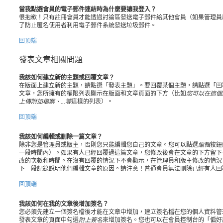
當我點選會員的電子郵件連結時為什麼要讓我登入？
很抱歉！只有註冊會員才能透過討論區發送電子郵件給其他會員（如果管理員
了防止匿名使用者利用電子郵件系統發送垃圾郵件。
回頂端
發表文章相關問題
我該如何建立新的主題或回覆文章？
在版面上建立新的主題，請點選「發表主題」。要回覆某個主題，請點選「回
文章，您所擁有的權限列表顯示在版面和文章頁面的下方（比如
您可以在這個
上傳附加檔案、...等
這樣的列表）。
回頂端
我該如何編輯或刪除一篇文章？
除非您是管理員或版主，否則您只能編輯您自己的文章。您可以點選
編輯
按鈕
一段時間內）。如果有人已經回覆過這篇文章，您修改後會在文章的下方留下
改的次數和時間。在沒有回覆的情況下不會顯示，在管理員和版主修改的情況
下一段記錄說明他們編輯文章的原因。請注意！普通會員無法刪除已經有人回
回頂端
我該如何在我的文章後增加簽名？
您必須先建立一個簽名檔後才能在文章中增加，建立簽名檔在您的個人資料管
發表文章的頁面中勾選
附上簽名
來增加簽名。您也可以在會員控制台的「偏好