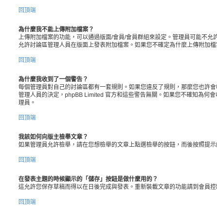
回頂端
為什麼我不能上傳附加檔案？
上傳附加檔案的功能，可以通過版面/會員/會員群組來設定。管理員可能不允
允許討論區管理人員在版面上發表附加檔案。如果您不確定為什麼上傳附加檔
回頂端
為什麼我收到了一個警告？
每個管理員對自己的討論區都有一套規則。如果您違反了規則，那麼您也許會
管理人員的決定，phpBB Limited 官方和這些警告無關。如果您不確知為
理員。
回頂端
我該如何向版主檢舉文章？
如果管理員允許檢舉，請在您想檢舉的文章上點選檢舉的按鈕，而後按照提示
回頂端
在發表主題的時候顯示的「儲存」按鈕是做什麼用的？
這允許您保存草稿而得以在日後完成與發表。重新裝載文章的功能請到會員控
回頂端