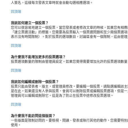
人簽名，這樣每次發表文章時就會自動勾選相應選項。
回頂端
我該如何建立一個投票？
您可以很容易地建立一個投票，當您發表或者修改文章的時候，如果您有相應
「建立票選活動」的標籤。您需要為投票輸入一個票選問題和至少兩個票選項
表示沒有時間限制）。對於投票的選項數目，討論區會有一個限制，這由管理
回頂端
為什麼我不能增加更多的投票選項？
投票選項數量的限制由管理員設定。如果您覺得需要增加允許的投票選項數量
回頂端
我該如何編輯或刪除一個投票？
投票只能由發表者，版主，或管理員修改。要編輯一個投票，請點選編輯該主
是在此。如果還沒有人參與投票，會員可以刪除投票或編輯投票選項，但是一
管理員可以編輯或刪除它。這是為了防止在投票中途修改投票選項。
回頂端
為什麼我不能訪問這個版面？
一些版面是限制訪問的。要檢視、閱讀、發表或執行其他的動作，您需要特別
使用。