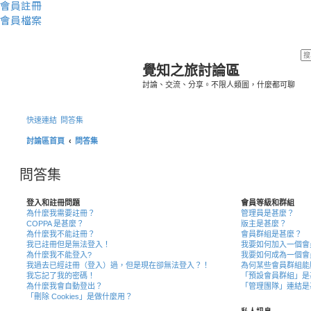
會員註冊
會員檔案
覺知之旅討論區
討論、交流、分享。不限人類圖，什麼都可聊
快速連結
問答集
討論區首頁
問答集
問答集
登入和註冊問題
會員等級和群組
為什麼我需要註冊？
管理員是甚麼？
COPPA 是甚麼？
版主是甚麼？
為什麼我不能註冊？
會員群組是甚麼？
我已註冊但是無法登入！
我要如何加入一個會
為什麼我不能登入?
我要如何成為一個會
我過去已經註冊（登入）過，但是現在卻無法登入？！
為何某些會員群組能
我忘記了我的密碼！
「預設會員群組」是
為什麼我會自動登出？
「管理團隊」連結是
「刪除 Cookies」是做什麼用？