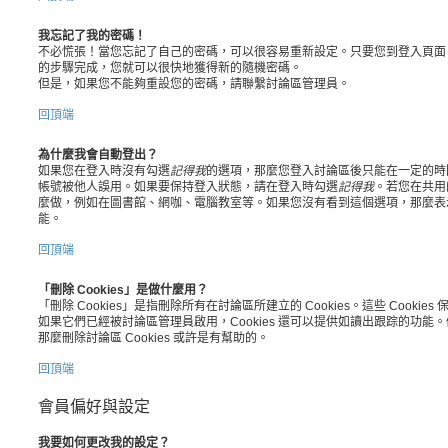
我忘記了我的密碼！
不必慌張！當您忘記了自己的密碼，可以很容易重新設定。只要您到登入頁面
的步驟完成，您就可以很快地獲得新的隨機密碼。
但是，如果您不能夠重設您的密碼，請聯繫討論區管理員。
回頂端
為什麼我會自動登出？
如果您在登入時沒有勾選
記得我
的選項，那麼您登入討論區後只能在一定的時
帳號被他人誤用。如果要保持登入狀態，請在登入時勾選
記得我
。若您在共用
麼做，例如在圖書館、網咖、電腦教室等。如果您沒有看到這個選項，那麼表
能。
回頂端
「刪除 Cookies」是做什麼用？
「刪除 Cookies」是指刪除所有在討論區所建立的 Cookies。這些 Cook
如果它們已經被討論區管理員啟用，Cookies 還可以提供如讀出跟踪的功
那麼刪除討論區 Cookies 或許是有幫助的。
回頂端
會員偏好與設定
我要如何更改我的設定？