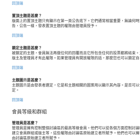
回頂端
置頂主題是甚麼？
版面上的置頂主題只有顯示在第一頁公告底下。它們通常相當重要，無論何時
告，公告一樣，發表置頂主題的權限由管理員授予。
回頂端
鎖定主題是甚麼？
被鎖定的主題，會員無法再做任何的回覆而且它所包含任何的投票都將結束。
版主及管理員才有此權限。如果管理員有開放權限的話，那麼您也可以鎖定自
回頂端
主題圖示是甚麼？
主題圖示是由發表者選定，它是和主題相關的圖案用以顯示其內容。是否可以
定。
回頂端
會員等級和群組
管理員是甚麼？
管理員是擁有控制整個討論區的最高等級會員。他們可以從各個方面控制討論
建立會員群組或版主等，這些權限由討論區原始建立者所賦予。他們也可以擁
由討論區原始建立者所賦予。