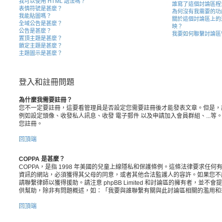
我可以使用 HTML 語法嗎？
誰寫了這個討論區程
表情符號是甚麼？
為何沒有我需要的功
我能貼圖嗎？
關於這個討論區上的
全域公告是甚麼？
映？
公告是甚麼？
我要如何聯繫討論區
置頂主題是甚麼？
鎖定主題是甚麼？
主題圖示是甚麼？
登入和註冊問題
為什麼我需要註冊？
您不一定要註冊，這要看管理員是否設定您需要註冊後才能發表文章。但是，
例如設定頭像、收發私人訊息、收發 電子郵件 以及申請加入會員群組、...
您註冊。
回頂端
COPPA 是甚麼？
COPPA，是指 1998 年美國的兒童上線隱私和保護條例。這條法律要求任何有
資訊的網站，必須獲得其父母的同意，或者其他合法監護人的容許。如果您不
請聯繫律師以獲得援助。請注意 phpBB Limited 和討論區的擁有者，並
供幫助，除非有問題概述，如：「我要與誰聯繫有關與此討論區相關的濫用和
回頂端