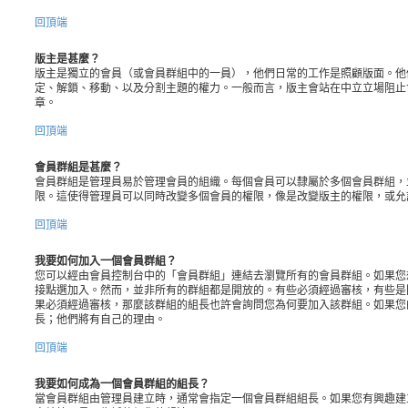
回頂端
版主是甚麼？
版主是獨立的會員（或會員群組中的一員），他們日常的工作是照顧版面。他
定、解鎖、移動、以及分割主題的權力。一般而言，版主會站在中立立場阻止
章。
回頂端
會員群組是甚麼？
會員群組是管理員易於管理會員的組織。每個會員可以隸屬於多個會員群組，
限。這使得管理員可以同時改變多個會員的權限，像是改變版主的權限，或允
回頂端
我要如何加入一個會員群組？
您可以經由會員控制台中的「會員群組」連結去瀏覽所有的會員群組。如果您
接點選加入。然而，並非所有的群組都是開放的。有些必須經過審核，有些是
果必須經過審核，那麼該群組的組長也許會詢問您為何要加入該群組。如果您
長；他們將有自己的理由。
回頂端
我要如何成為一個會員群組的組長？
當會員群組由管理員建立時，通常會指定一個會員群組組長。如果您有興趣建