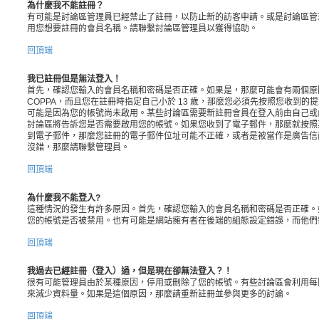
為什麼我不能註冊？
有可能是討論區管理員已經禁止了註冊，以防止新的訪客申請。或是討論區管理
用您想要註冊的會員名稱。請聯繫討論區管理員以獲得協助。
回頂端
我已註冊但是無法登入！
首先，確認您輸入的會員名稱和密碼是否正確。如果是，那麼可能會有兩個原
COPPA，而且您在註冊時指定自己小於 13 歲，那麼您必須先按照您收到
可能是因為您的帳號尚未啟用。某些討論區需要新註冊會員在登入前由自己或
討論區將告訴您是否需要啟用您的帳號。如果您收到了電子郵件，那麼就按照
到電子郵件，那麼您註冊的電子郵件位址可能不正確，或者是被當作是廣告信
沒錯，那麼請聯繫管理員。
回頂端
為什麼我不能登入?
這種情況的發生有許多原因。首先，確認您輸入的會員名稱和密碼是否正確。
您的帳號是否被禁用。也有可能是網站擁有者在後端的組態設定錯誤，而他們
回頂端
我過去已經註冊（登入）過，但是現在卻無法登入？！
很有可能管理員由於某種原因，停用或刪除了您的帳號。有些討論區會利用每
來減少資料量。如果是這個原因，那麼請重新註冊並參與更多的討論。
回頂端