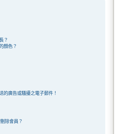
長？
的顏色？
送的廣告或騷擾之電子郵件！
/刪除會員？