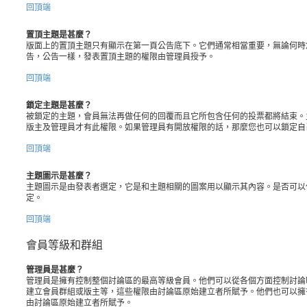
回頂端
置頂主題是甚麼？
版面上的置頂主題只有顯示在第一頁公告底下。它們通常相當重要，無論何時
告，公告一樣，發表置頂主題的權限由管理員授予。
回頂端
鎖定主題是甚麼？
被鎖定的主題，會員無法再做任何的回覆而且它所包含任何的投票都將結束。
版主及管理員才有此權限。如果管理員有開放權限的話，那麼您也可以鎖定自
回頂端
主題圖示是甚麼？
主題圖示是由發表者選定，它是和主題相關的圖案用以顯示其內容。是否可以
定。
回頂端
會員等級和群組
管理員是甚麼？
管理員是擁有控制整個討論區的最高等級會員。他們可以從各個方面控制討論
建立會員群組或版主等，這些權限由討論區原始建立者所賦予。他們也可以擁
由討論區原始建立者所賦予。