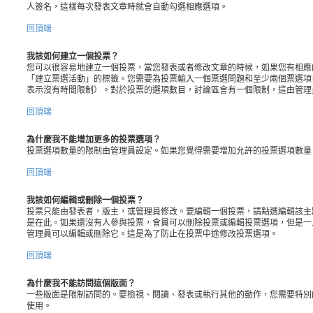
人簽名，這樣每次發表文章時就會自動勾選相應選項。
回頂端
我該如何建立一個投票？
您可以很容易地建立一個投票，當您發表或者修改文章的時候，如果您有相應
「建立票選活動」的標籤。您需要為投票輸入一個票選問題和至少兩個票選項
表示沒有時間限制）。對於投票的選項數目，討論區會有一個限制，這由管理
回頂端
為什麼我不能增加更多的投票選項？
投票選項數量的限制由管理員設定。如果您覺得需要增加允許的投票選項數量
回頂端
我該如何編輯或刪除一個投票？
投票只能由發表者，版主，或管理員修改。要編輯一個投票，請點選編輯該主
是在此。如果還沒有人參與投票，會員可以刪除投票或編輯投票選項，但是一
管理員可以編輯或刪除它。這是為了防止在投票中途修改投票選項。
回頂端
為什麼我不能訪問這個版面？
一些版面是限制訪問的。要檢視、閱讀、發表或執行其他的動作，您需要特別
使用。