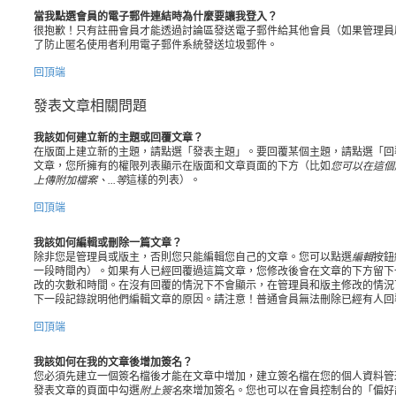
當我點選會員的電子郵件連結時為什麼要讓我登入？
很抱歉！只有註冊會員才能透過討論區發送電子郵件給其他會員（如果管理員
了防止匿名使用者利用電子郵件系統發送垃圾郵件。
回頂端
發表文章相關問題
我該如何建立新的主題或回覆文章？
在版面上建立新的主題，請點選「發表主題」。要回覆某個主題，請點選「回
文章，您所擁有的權限列表顯示在版面和文章頁面的下方（比如
您可以在這個
上傳附加檔案、...等
這樣的列表）。
回頂端
我該如何編輯或刪除一篇文章？
除非您是管理員或版主，否則您只能編輯您自己的文章。您可以點選
編輯
按鈕
一段時間內）。如果有人已經回覆過這篇文章，您修改後會在文章的下方留下
改的次數和時間。在沒有回覆的情況下不會顯示，在管理員和版主修改的情況
下一段記錄說明他們編輯文章的原因。請注意！普通會員無法刪除已經有人回
回頂端
我該如何在我的文章後增加簽名？
您必須先建立一個簽名檔後才能在文章中增加，建立簽名檔在您的個人資料管
發表文章的頁面中勾選
附上簽名
來增加簽名。您也可以在會員控制台的「偏好