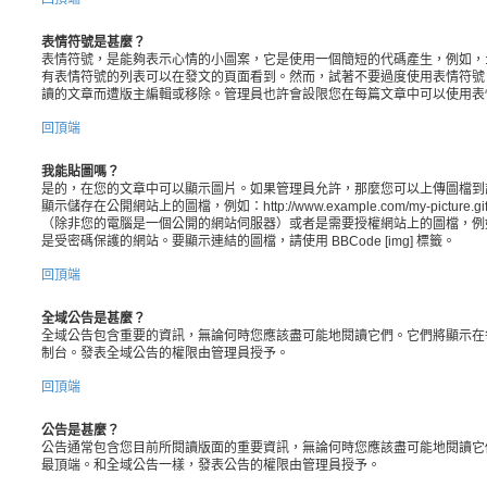
表情符號是甚麼？
表情符號，是能夠表示心情的小圖案，它是使用一個簡短的代碼產生，例如，:) 
有表情符號的列表可以在發文的頁面看到。然而，試著不要過度使用表情符號
讀的文章而遭版主編輯或移除。管理員也許會設限您在每篇文章中可以使用表
回頂端
我能貼圖嗎？
是的，在您的文章中可以顯示圖片。如果管理員允許，那麼您可以上傳圖檔到
顯示儲存在公開網站上的圖檔，例如：http://www.example.com/my-pictu
（除非您的電腦是一個公開的網站伺服器）或者是需要授權網站上的圖檔，例如您的 ho
是受密碼保護的網站。要顯示連結的圖檔，請使用 BBCode [img] 標籤。
回頂端
全域公告是甚麼？
全域公告包含重要的資訊，無論何時您應該盡可能地閱讀它們。它們將顯示在
制台。發表全域公告的權限由管理員授予。
回頂端
公告是甚麼？
公告通常包含您目前所閱讀版面的重要資訊，無論何時您應該盡可能地閱讀它
最頂端。和全域公告一樣，發表公告的權限由管理員授予。