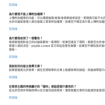
回頂端
為什麼我不能上傳附加檔案？
上傳附加檔案的功能，可以通過版面/會員/會員群組來設定。管理員可能不允
允許討論區管理人員在版面上發表附加檔案。如果您不確定為什麼上傳附加檔
回頂端
為什麼我收到了一個警告？
每個管理員對自己的討論區都有一套規則。如果您違反了規則，那麼您也許會
管理人員的決定，phpBB Limited 官方和這些警告無關。如果您不確知為
理員。
回頂端
我該如何向版主檢舉文章？
如果管理員允許檢舉，請在您想檢舉的文章上點選檢舉的按鈕，而後按照提示
回頂端
在發表主題的時候顯示的「儲存」按鈕是做什麼用的？
這允許您保存草稿而得以在日後完成與發表。重新裝載文章的功能請到會員控
回頂端