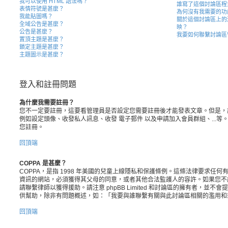
我可以使用 HTML 語法嗎？
誰寫了這個討論區程
表情符號是甚麼？
為何沒有我需要的功
我能貼圖嗎？
關於這個討論區上的
全域公告是甚麼？
映？
公告是甚麼？
我要如何聯繫討論區
置頂主題是甚麼？
鎖定主題是甚麼？
主題圖示是甚麼？
登入和註冊問題
為什麼我需要註冊？
您不一定要註冊，這要看管理員是否設定您需要註冊後才能發表文章。但是，
例如設定頭像、收發私人訊息、收發 電子郵件 以及申請加入會員群組、...
您註冊。
回頂端
COPPA 是甚麼？
COPPA，是指 1998 年美國的兒童上線隱私和保護條例。這條法律要求任何有
資訊的網站，必須獲得其父母的同意，或者其他合法監護人的容許。如果您不
請聯繫律師以獲得援助。請注意 phpBB Limited 和討論區的擁有者，並
供幫助，除非有問題概述，如：「我要與誰聯繫有關與此討論區相關的濫用和
回頂端