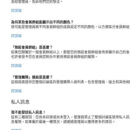
息給管理員，告訴他們您的想法。
回頂端
為何某些會員群組能顯示出不同的顏色？
很可能是管理員將不同會員群組的成員設定不同的顏色，以方便區分會員群組
回頂端
「預設會員群組」是甚麼？
如果您隸屬於一個會員群組以上，那麼您的預設會員群組會用來顯示自己的會
也許會授予您在會員控制台中更改預設會員群組的權限。
回頂端
「管理團隊」連結是甚麼？
這個頁面提供您整個討論區的管理團隊人員列表，包含管理員、版主和其他相
回頂端
私人訊息
我不能發送私人訊息！
這有三種原因：您尚未註冊或尚未登入，管理員禁止了整個討論區使用私人訊
息權限。如果屬於最後一種情況，請連絡管理員以獲得更多的資訊。