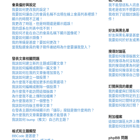
私人訊息
會員偏好與設定
我不能發送私人訊息
我要如何更改我的設定？
我老是收到不想要的
我要如何讓自己的會員名稱不出現在線上會員列表裡頭？
我收到了這個討論區
顯示的時間不正確！
件！
我更改了時區，但是時間還是顯示錯誤！
我的語系在列表中找不到！
好友與黑名單
我如何才能在自己的會員名稱下顯示圖像呢？
好友與黑名單是甚麼
我要如何顯示頭像？
我要如何於好友或黑
我的等級是甚麼？要如何更改？
當我點選會員的電子郵件連結時為什麼要讓我登入？
搜尋討論區
我要如何搜尋版面文
發表文章相關問題
我的搜尋為何沒有結
我該如何建立新的主題或回覆文章？
我的搜尋結果為何是
我該如何編輯或刪除一篇文章？
我要如何搜尋某位會
我該如何在我的文章後增加簽名？
我要如何搜尋自己發
我該如何建立一個投票？
為什麼我不能增加更多的投票選項？
訂閱與我的最愛
我該如何編輯或刪除一個投票？
我的最愛與訂閱有何
為什麼我不能訪問這個版面？
我要如何對特定的主
為什麼我不能上傳附加檔案？
我要如何訂閱特定的
為什麼我收到了一個警告？
我要如何取消訂閱？
我該如何向版主檢舉文章？
在發表主題的時候顯示的「儲存」按鈕是做什麼用的？
為什麼我的文章需要審核後才能發表？
附加檔案
我該如何 bump（推文）自己的主題？
這個討論區允許上傳
我要如何找到所有我
格式和主題類型
BBCode 是甚麼？
phpBB 問題