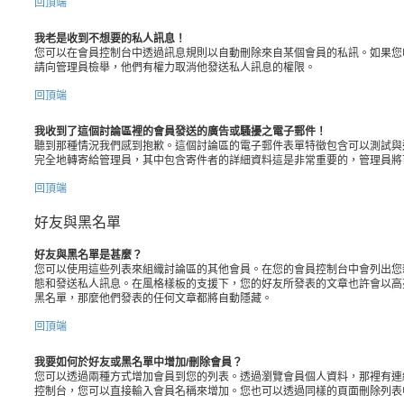
回頂端
我老是收到不想要的私人訊息！
您可以在會員控制台中透過訊息規則以自動刪除來自某個會員的私訊。如果您
請向管理員檢舉，他們有權力取消他發送私人訊息的權限。
回頂端
我收到了這個討論區裡的會員發送的廣告或騷擾之電子郵件！
聽到那種情況我們感到抱歉。這個討論區的電子郵件表單特徵包含可以測試與
完全地轉寄給管理員，其中包含寄件者的詳細資料這是非常重要的，管理員將
回頂端
好友與黑名單
好友與黑名單是甚麼？
您可以使用這些列表來組織討論區的其他會員。在您的會員控制台中會列出您
態和發送私人訊息。在風格樣板的支援下，您的好友所發表的文章也許會以高
黑名單，那麼他們發表的任何文章都將自動隱藏。
回頂端
我要如何於好友或黑名單中增加/刪除會員？
您可以透過兩種方式增加會員到您的列表。透過瀏覽會員個人資料，那裡有連
控制台，您可以直接輸入會員名稱來增加。您也可以透過同樣的頁面刪除列表