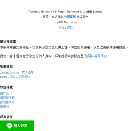
Powered by
phpBB
® Forum Software © phpBB Limited
正體中文語系由
竹貓星球
維護製作
phpBB
Reactions
隱私
|
條款
隱私權政策
本網站重視您的隱私，僅收集必要資訊以供上課、解讀服務使用，以及改善網站使用體驗。
我們不會未經同意分享您的個人資料。詳細說明請參閱完整的[
隱私權政策
]。
相關連結
Jovian Archive - 官方總部
IHDS - 國際人類圖學院
快速導覽
關於我
課程與服務
部落格文章
後花園
成為好友