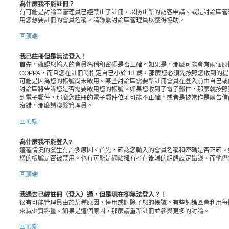
為什麼我不能註冊？
有可能是討論區管理員已經禁止了註冊，以防止新的訪客申請。或是討論區管理
用您想要註冊的會員名稱。請聯繫討論區管理員以獲得協助。
回頂端
我已註冊但是無法登入！
首先，確認您輸入的會員名稱和密碼是否正確。如果是，那麼可能會有兩個原
COPPA，而且您在註冊時指定自己小於 13 歲，那麼您必須先按照您收到
可能是因為您的帳號尚未啟用。某些討論區需要新註冊會員在登入前由自己或
討論區將告訴您是否需要啟用您的帳號。如果您收到了電子郵件，那麼就按照
到電子郵件，那麼您註冊的電子郵件位址可能不正確，或者是被當作是廣告信
沒錯，那麼請聯繫管理員。
回頂端
為什麼我不能登入?
這種情況的發生有許多原因。首先，確認您輸入的會員名稱和密碼是否正確。
您的帳號是否被禁用。也有可能是網站擁有者在後端的組態設定錯誤，而他們
回頂端
我過去已經註冊（登入）過，但是現在卻無法登入？！
很有可能管理員由於某種原因，停用或刪除了您的帳號。有些討論區會利用每
來減少資料量。如果是這個原因，那麼請重新註冊並參與更多的討論。
回頂端