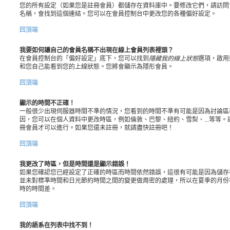
您的所有設定（如果您是註冊會員）都儲存在資料庫中。要修改它們，請訪問
名稱，會找到這個連結。您可以在會員控制台中更改您的各種偏好設定。
回頂端
我要如何讓自己的會員名稱不出現在線上會員列表裡頭？
在會員控制台的「偏好設定」底下，您可以找到
隱藏我的線上狀態
選項，啟用
和您自己能看到您的上線狀態。您將會顯示為隱形會員。
回頂端
顯示的時間不正確！
一般很少出現伺服器時間不準的情況，您看到的時間不準有可能是因為討論區
因，您可以在個人資料中更改時區，例如倫敦、巴黎、紐約、雪梨、...等等
冊會員才可以進行。如果您還未註冊，就請盡快註冊吧！
回頂端
我更改了時區，但是時間還是顯示錯誤！
如果您確認您已經設定了正確的時區而時間依然錯誤，這很有可能是因為儲存
並未對標準時間和日光節約時間之間的變更做周密的處理，所以在夏季的月份
時的時間差。
回頂端
我的語系在列表中找不到！