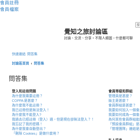
會員註冊
會員檔案
覺知之旅討論區
討論、交流、分享。不限人類圖，什麼都可聊
快速連結
問答集
討論區首頁
問答集
問答集
登入和註冊問題
會員等級和群組
為什麼我需要註冊？
管理員是甚麼？
COPPA 是甚麼？
版主是甚麼？
為什麼我不能註冊？
會員群組是甚麼？
我已註冊但是無法登入！
我要如何加入一個會
為什麼我不能登入?
我要如何成為一個會
我過去已經註冊（登入）過，但是現在卻無法登入？！
為何某些會員群組能
我忘記了我的密碼！
「預設會員群組」是
為什麼我會自動登出？
「管理團隊」連結是
「刪除 Cookies」是做什麼用？