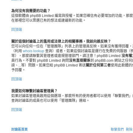
為何沒有我需要的功能？
這個軟體由 phpBB Limited 編寫與授權。如果您確信有必要增加的功能，那
在那裡您可以票選已有的想法或建議新的功能。
回頂端
關於這個討論區上的濫用或法律上的相關事務，我該向誰反映？
您可以向任何一位在「管理團隊」列表上的管理員反映。如果沒有獲得回覆，
（利用
whois lookup
查詢）或者，如果這個討論區是運行在免費的伺服器（例如 yaho
等），那麼請聯繫其管理者或違規管理部門。請注意！phpBB Limited
沒有權
員行為。不要對 phpBB Limited 詢問
沒有直接關係
到 phpBB.com 網站
謗、...等）問題。如果您給 phpBB Limited 寄送
關於任何第三者
使用此軟體的
予回覆。
回頂端
我要如何聯繫討論區管理員？
如果討論區管理員啟用這個選項，那麼所有的使用者都可以使用「聯繫我們」
查詢討論區的成員也可以使用「管理團隊」連結。
回頂端
討論區首頁
聯繫我們
刪除 