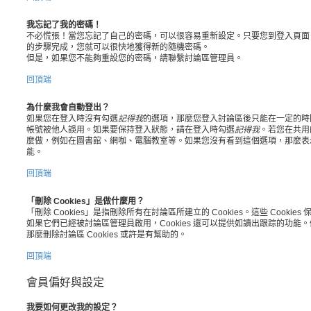
我忘記了我的密碼！
不必慌張！當您忘記了自己的密碼，可以很容易重新設定。只要您到登入頁面
的步驟完成，您就可以很快地獲得新的隨機密碼。
但是，如果您不能夠重設您的密碼，請聯繫討論區管理員。
回頂端
為什麼我會自動登出？
如果您在登入時沒有勾選
記得我
的選項，那麼您登入討論區後只能在一定的時
帳號被他人誤用。如果要保持登入狀態，請在登入時勾選
記得我
。若您在共用
麼做，例如在圖書館、網咖、電腦教室等。如果您沒有看到這個選項，那麼表
能。
回頂端
「刪除 Cookies」是做什麼用？
「刪除 Cookies」是指刪除所有在討論區所建立的 Cookies。這些 Cook
如果它們已經被討論區管理員啟用，Cookies 還可以提供如讀出跟踪的功
那麼刪除討論區 Cookies 或許是有幫助的。
回頂端
會員偏好與設定
我要如何更改我的設定？