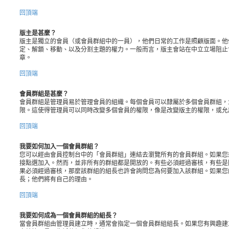
回頂端
版主是甚麼？
版主是獨立的會員（或會員群組中的一員），他們日常的工作是照顧版面。他
定、解鎖、移動、以及分割主題的權力。一般而言，版主會站在中立立場阻止
章。
回頂端
會員群組是甚麼？
會員群組是管理員易於管理會員的組織。每個會員可以隸屬於多個會員群組，
限。這使得管理員可以同時改變多個會員的權限，像是改變版主的權限，或允
回頂端
我要如何加入一個會員群組？
您可以經由會員控制台中的「會員群組」連結去瀏覽所有的會員群組。如果您
接點選加入。然而，並非所有的群組都是開放的。有些必須經過審核，有些是
果必須經過審核，那麼該群組的組長也許會詢問您為何要加入該群組。如果您
長；他們將有自己的理由。
回頂端
我要如何成為一個會員群組的組長？
當會員群組由管理員建立時，通常會指定一個會員群組組長。如果您有興趣建