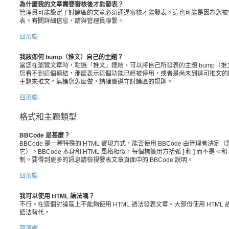
為什麼我的文章需要審核後才能發表？
管理員可能設定了討論區的文章必須通過審核才能發表。這也可能是因為您被
表。有關詳細信息，請與管理員聯繫。
回頂端
我該如何 bump（推文）自己的主題？
當您在瀏覽文章時，點選「推文」連結，可以將自己所發表的主題 bump（
您看不到這個連結，那麼表示這個功能已經被停用，或者是尚未到達可推文的
主題來推文。無論您怎麼做，請確實遵守討論區的規則。
回頂端
格式和主題類型
BBCode 是甚麼？
BBCode 是一種特殊的 HTML 實現方式，能否使用 BBCode 由管理者
它）。BBCode 本身和 HTML 風格相似，每個標籤用方括弧 [ 和 ] 而不是 
制。要得到更多的訊息請檢視發表文章頁面中的 BBCode 說明。
回頂端
我可以使用 HTML 語法嗎？
不行。在這個討論區上不能夠使用 HTML 語法發表文章。大部份使用 HTML 
語法替代。
回頂端