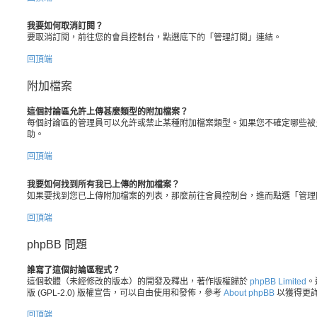
我要如何取消訂閱？
要取消訂閱，前往您的會員控制台，點選底下的「管理訂閱」連結。
回頂端
附加檔案
這個討論區允許上傳甚麼類型的附加檔案？
每個討論區的管理員可以允許或禁止某種附加檔案類型。如果您不確定哪些被
助。
回頂端
我要如何找到所有我已上傳的附加檔案？
如果要找到您已上傳附加檔案的列表，那麼前往會員控制台，進而點選「管理
回頂端
phpBB 問題
誰寫了這個討論區程式？
這個軟體（未經修改的版本）的開發及釋出，著作版權歸於
phpBB Limited
。遵
版 (GPL-2.0) 版權宣告，可以自由使用和發佈，參考
About phpBB
以獲得更
回頂端