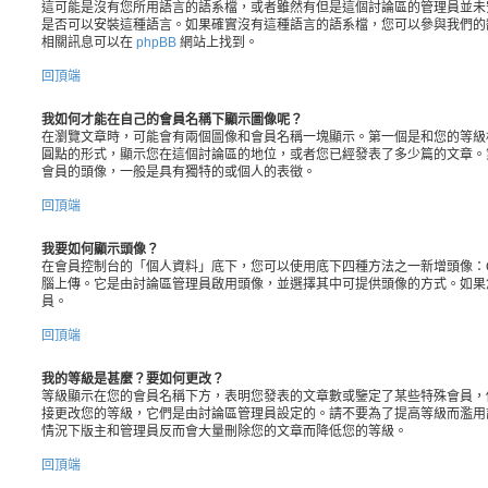
這可能是沒有您所用語言的語系檔，或者雖然有但是這個討論區的管理員並未
是否可以安裝這種語言。如果確實沒有這種語言的語系檔，您可以參與我們的
相關訊息可以在
phpBB
網站上找到。
回頂端
我如何才能在自己的會員名稱下顯示圖像呢？
在瀏覽文章時，可能會有兩個圖像和會員名稱一塊顯示。第一個是和您的等級
圓點的形式，顯示您在這個討論區的地位，或者您已經發表了多少篇的文章。
會員的頭像，一般是具有獨特的或個人的表徵。
回頂端
我要如何顯示頭像？
在會員控制台的「個人資料」底下，您可以使用底下四種方法之一新增頭像：Gr
腦上傳。它是由討論區管理員啟用頭像，並選擇其中可提供頭像的方式。如果
員。
回頂端
我的等級是甚麼？要如何更改？
等級顯示在您的會員名稱下方，表明您發表的文章數或鑒定了某些特殊會員，
接更改您的等級，它們是由討論區管理員設定的。請不要為了提高等級而濫用
情況下版主和管理員反而會大量刪除您的文章而降低您的等級。
回頂端