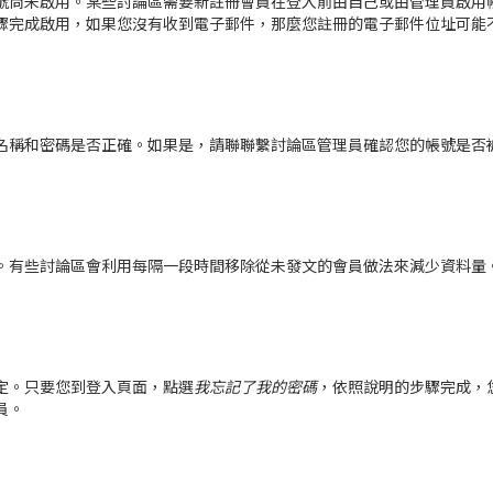
號尚未啟用。某些討論區需要新註冊會員在登入前由自己或由管理員啟用
驟完成啟用，如果您沒有收到電子郵件，那麼您註冊的電子郵件位址可能
名稱和密碼是否正確。如果是，請聯聯繫討論區管理員確認您的帳號是否
。有些討論區會利用每隔一段時間移除從未發文的會員做法來減少資料量
定。只要您到登入頁面，點選
我忘記了我的密碼
，依照說明的步驟完成，
員。