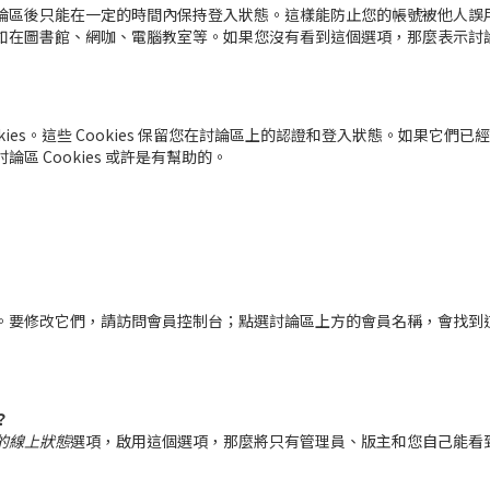
論區後只能在一定的時間內保持登入狀態。這樣能防止您的帳號被他人誤
如在圖書館、網咖、電腦教室等。如果您沒有看到這個選項，那麼表示討
okies。這些 Cookies 保留您在討論區上的認證和登入狀態。如果它們
 Cookies 或許是有幫助的。
。要修改它們，請訪問會員控制台；點選討論區上方的會員名稱，會找到
？
的線上狀態
選項，啟用這個選項，那麼將只有管理員、版主和您自己能看