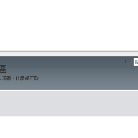
搜尋
進
區
人類圖，什麼都可聊