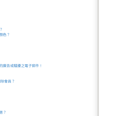
？
顏色？
的廣告或騷擾之電子郵件！
刪除會員？
題？