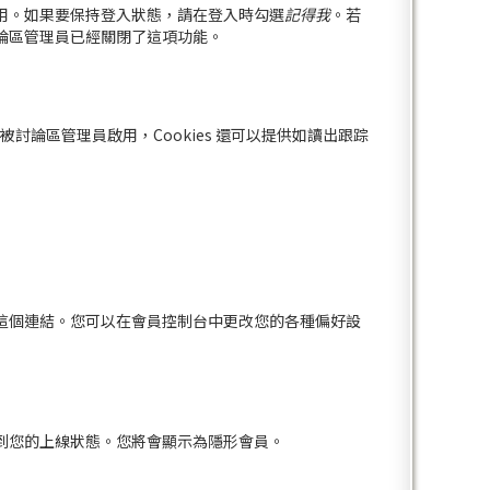
用。如果要保持登入狀態，請在登入時勾選
記得我
。若
論區管理員已經關閉了這項功能。
已經被討論區管理員啟用，Cookies 還可以提供如讀出跟踪
這個連結。您可以在會員控制台中更改您的各種偏好設
到您的上線狀態。您將會顯示為隱形會員。