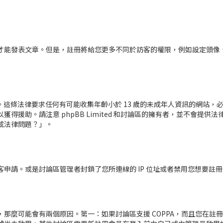
才能發表文章。但是，註冊將給您更多不同於訪客的權限，例如設定頭像、
。
護條例。這條法律要求任何有可能收集年齡小於 13 歲的未成年人資訊的網
得援助。請注意 phpBB Limited 和討論區的擁有者，並不會提
或法律問題？」。
申請。或是討論區管理者封鎖了您所連線的 IP 位址或者禁用您想要註
那麼可能會有兩個原因。第一：如果討論區支援 COPPA，而且您在註冊