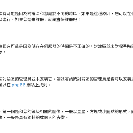
有可能是因為討論區和您處於不同的時區。如果是這種原因，您可以在個人
以進行。如果您還未註冊，就請盡快註冊吧！
這很有可能是因為儲存在伺服器的時間是不正確的。討論區並未對標準時
差。
個討論區的管理員並未安裝它。請試著詢問討論區的管理員是否可以安裝
可以在
phpBB
網站上找到。
。第一個是和您的等級相關的圖像，一般以星星、方塊或小圓點的形式，
像，一般是具有獨特的或個人的表徵。