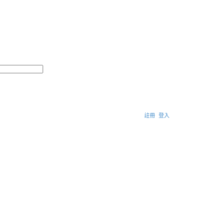
搜
進
尋
階
搜
尋
註冊
登入
搜
尋