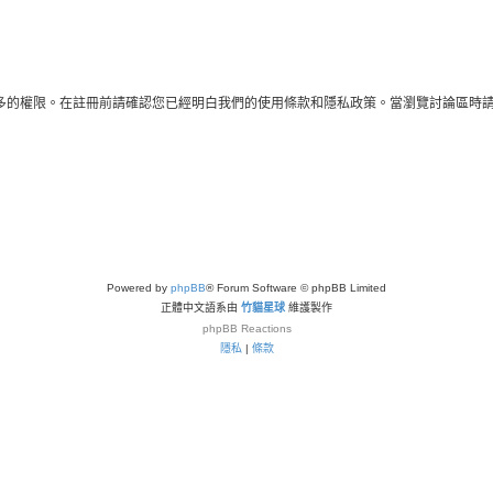
多的權限。在註冊前請確認您已經明白我們的使用條款和隱私政策。當瀏覽討論區時
Powered by
phpBB
® Forum Software © phpBB Limited
正體中文語系由
竹貓星球
維護製作
phpBB
Reactions
隱私
|
條款