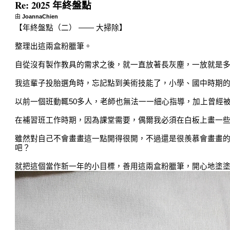
Re: 2025 年終盤點
由
JoannaChien
【年終盤點（二） —— 大掃除】
整理出這兩盒粉臘筆。
​自從沒有製作教具的需求之後，就一直放著長灰塵，一放就是
​我這輩子投胎選角時，忘記點到美術技能了，小學、國中時期
​以前一個班動輒50多人，老師也無法一一細心指導，加上曾經
​在補習班工作時期，因為課堂需要，偶爾我必須在白板上畫一
​雖然對自己不會畫畫這一點開得很開，不過還是很羨慕會畫畫
吧？
就把這個當作新一年的小目標，善用這兩盒粉臘筆，開心地塗