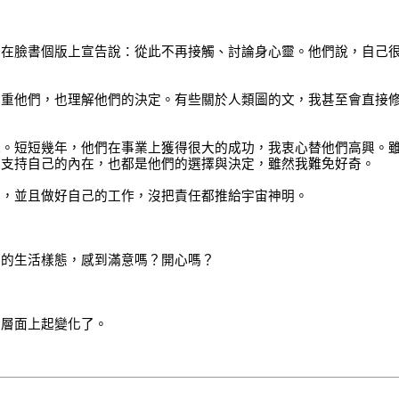
然在臉書個版上宣告說：從此不再接觸、討論身心靈。他們說，自己
尊重他們，也理解他們的決定。有些關於人類圖的文，我甚至會直接
況。短短幾年，他們在事業上獲得很大的成功，我衷心替他們高興。
來支持自己的內在，也都是他們的選擇與決定，雖然我難免好奇。
」，並且做好自己的工作，沒把責任都推給宇宙神明。
前的生活樣態，感到滿意嗎？開心嗎？
些層面上起變化了。