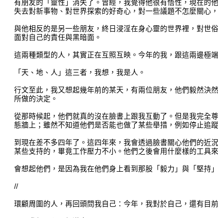
有朋友的「靈性」消失了。曾經，我覺得他很有悟性，現在的
失去對新事物、對世界探索的好奇心，對一些議題不怎麼關心
與他相反的是另一些朋友，終日浸淫在身心靈的世界裡，對世
面對自己的責任與黑暗面。
這兩種類型的人，其實正在互照互映。今年的我，跟這兩邊極
「天、地、人」這三者，我想，我是人。
行文至此，我又想起幾年前的某天，有兩位朋友，他們毅然決
所做的決定。
從那時候起，他們就真的沒在臉書上跟我互動了。但是我完全
態牆上；雖然不知道他們是否能也做了某些舉措，例如停止追
到現在差不多四年了。這四年來，我會透過臉書關心他們的近
某些支持的，畢竟工作壓力不小。他們之後會用什麼樣的工具
會想起他們，是因為我在他們身上看到那股「毅力」與「堅持
//
環顧周圍的人，再回頭問我自己：今年，我對於自己，還有目