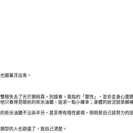
憶也跟著浮出來。
他雙眼失去了光芒跟純真。別誤會，我指的「靈性」，並非走身心靈
，他只看得見眼前的柴米油鹽，追求一點小確幸；身體的狀況就依賴
俗的柴米油鹽不沾染半分，甚至帶有隱性鄙視。明明是自己該努力的
端類型的人也疏遠了，我自己清楚。