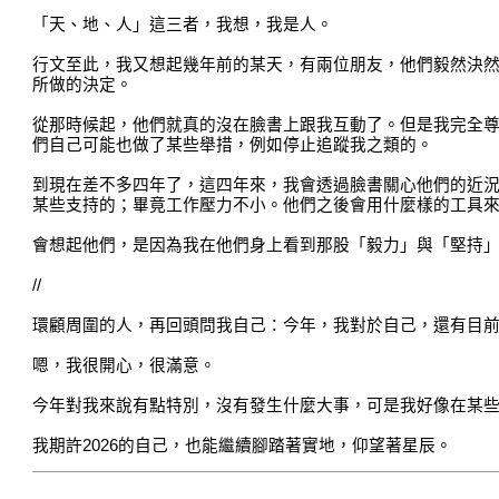
「天、地、人」這三者，我想，我是人。
行文至此，我又想起幾年前的某天，有兩位朋友，他們毅然決
所做的決定。
從那時候起，他們就真的沒在臉書上跟我互動了。但是我完全
們自己可能也做了某些舉措，例如停止追蹤我之類的。
到現在差不多四年了，這四年來，我會透過臉書關心他們的近
某些支持的；畢竟工作壓力不小。他們之後會用什麼樣的工具
會想起他們，是因為我在他們身上看到那股「毅力」與「堅持
//
環顧周圍的人，再回頭問我自己：今年，我對於自己，還有目
嗯，我很開心，很滿意。
今年對我來說有點特別，沒有發生什麼大事，可是我好像在某
我期許2026的自己，也能繼續腳踏著實地，仰望著星辰。