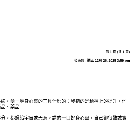
第
1
頁 (共
1
頁)
發表於 :
週五 12月 26, 2025 3:59 pm
路線，學一堆身心靈的工具什麼的；我指的是精神上的提升。他
補品、藥品……
部分，都歸給宇宙或天意。講的一口好身心靈，自己卻很難誠實