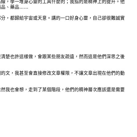
路線，學一堆身心靈的工具什麼的；我指的是精神上的提升。他
補品、藥品……
部分，都歸給宇宙或天意。講的一口好身心靈，自己卻很難誠實
很清楚也許這樣做，會跟某些朋友疏遠，然而這是他們深思之後
關的文，我甚至會直接修改文章權限，不讓文章出現在他們的動
雖然我也會想，走到了某個階段，他們的精神層次應該還是需要