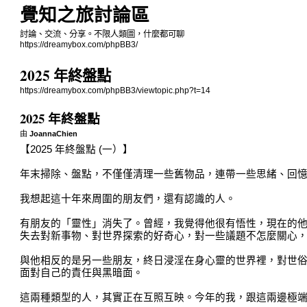
覺知之旅討論區
討論、交流、分享。不限人類圖，什麼都可聊
https://dreamybox.com/phpBB3/
2025 年終盤點
https://dreamybox.com/phpBB3/viewtopic.php?t=14
2025 年終盤點
由
JoannaChien
【2025 年終盤點 (一）】
年末掃除、盤點，不僅僅清理一些舊物品，連帶一些思緒、回
我想起這十年來周圍的朋友們，還有認識的人。
有朋友的「靈性」消失了。曾經，我覺得他很有悟性，現在的
失去對新事物、對世界探索的好奇心，對一些議題不怎麼關心
與他相反的是另一些朋友，終日浸淫在身心靈的世界裡，對世
面對自己的責任與黑暗面。
這兩種類型的人，其實正在互照互映。今年的我，跟這兩邊極