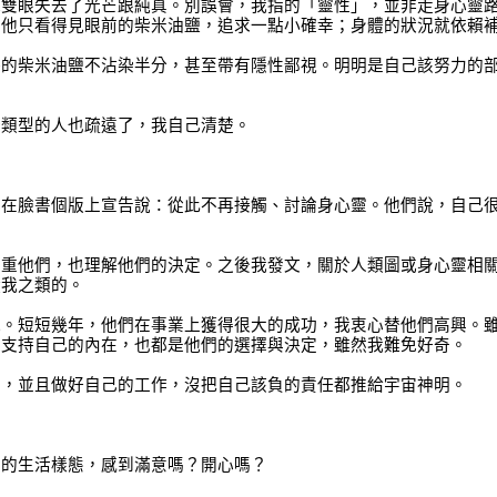
他雙眼失去了光芒跟純真。別誤會，我指的「靈性」，並非走身心靈
，他只看得見眼前的柴米油鹽，追求一點小確幸；身體的狀況就依賴
俗的柴米油鹽不沾染半分，甚至帶有隱性鄙視。明明是自己該努力的
端類型的人也疏遠了，我自己清楚。
然在臉書個版上宣告說：從此不再接觸、討論身心靈。他們說，自己
尊重他們，也理解他們的決定。之後我發文，關於人類圖或身心靈相
蹤我之類的。
況。短短幾年，他們在事業上獲得很大的成功，我衷心替他們高興。
來支持自己的內在，也都是他們的選擇與決定，雖然我難免好奇。
」，並且做好自己的工作，沒把自己該負的責任都推給宇宙神明。
前的生活樣態，感到滿意嗎？開心嗎？