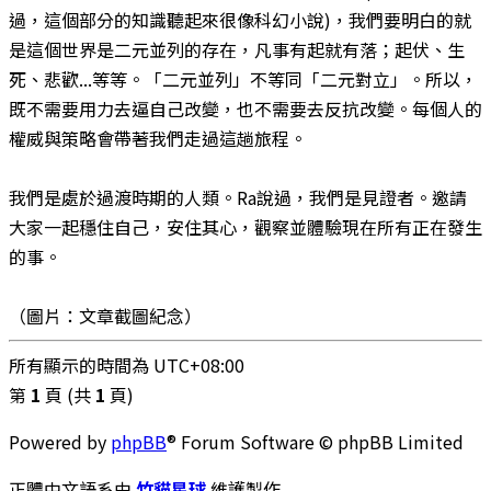
過，這個部分的知識聽起來很像科幻小說)，我們要明白的就
是這個世界是二元並列的存在，凡事有起就有落；起伏、生
死、悲歡...等等。「二元並列」不等同「二元對立」。所以，
既不需要用力去逼自己改變，也不需要去反抗改變。每個人的
權威與策略會帶著我們走過這趟旅程。
我們是處於過渡時期的人類。Ra說過，我們是見證者。邀請
大家一起穩住自己，安住其心，觀察並體驗現在所有正在發生
的事。
（圖片：文章截圖紀念）
所有顯示的時間為
UTC+08:00
第
1
頁 (共
1
頁)
Powered by
phpBB
® Forum Software © phpBB Limited
正體中文語系由
竹貓星球
維護製作