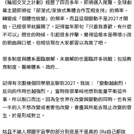
《輪迴交叉之計劃》經歷了四百多年，即將邁入尾聲，全球劇
幕主題即將從「部落式/家族式集體合作互相支持」的頻率，
轉變成「個體性蛻變」的頻率。而且這個變動不是2027才開
始，已經很早就展開了。記得當年那句『只要我喜歡，有什麼
不可以』問世的時候，引起很多抨擊，覺得這根本是帶壞小孩
的歌曲與口號，但相信現在大家都習以為常了吧。
很多制度與體系面臨崩解，未崩解的也面臨許多挑戰；包括教
育制度、醫療體系、政府...
記得有次跟幾個同學朋友聊到2027。我說：「變動越劇烈，
反向的作用也越強烈。」當時我很單純地想到能量平衡這件
事，所以脫口而出。因為全世界在改變與變動的同時，也有另
一半的人不想改變或者害怕改變，會盡其所能去阻止改變的發
生，於是形成對立。
姑且不論人類圖宇宙學的部分到底是不是真的 (Ra自己都說