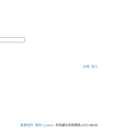
搜
進
尋
階
搜
尋
註冊
登入
搜
尋
聯繫我們
刪除 Cookies
所有顯示的時間為
UTC+08:00