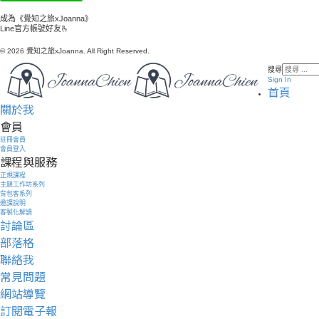
成為《覺知之旅xJoanna》
Line官方帳號好友🫰
© 2026 覺知之旅xJoanna. All Right Reserved.
搜尋
Sign In
首頁
關於我
會員
註冊會員
會員登入
課程與服務
正規課程
主題工作坊系列
背包客系列
邀課說明
客製化解讀
討論區
部落格
聯絡我
常見問題
網站導覽
訂閱電子報