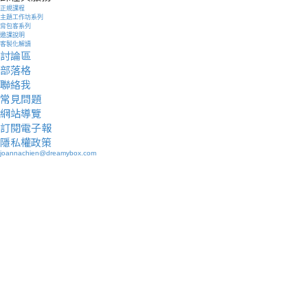
正規課程
主題工作坊系列
背包客系列
邀課說明
客製化解讀
討論區
部落格
聯絡我
常見問題
網站導覽
訂閱電子報
隱私權政策
joannachien@dreamybox.com