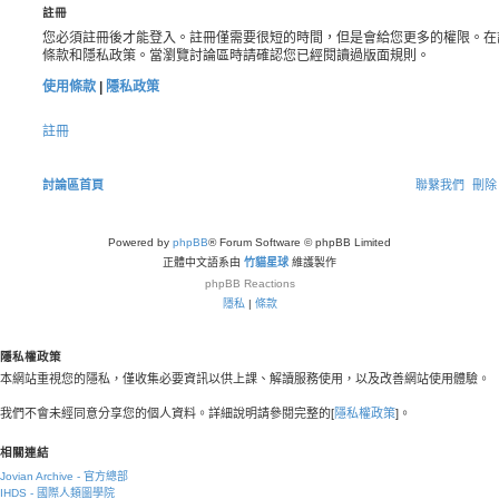
註冊
您必須註冊後才能登入。註冊僅需要很短的時間，但是會給您更多的權限。在
條款和隱私政策。當瀏覽討論區時請確認您已經閱讀過版面規則。
使用條款
|
隱私政策
註冊
討論區首頁
聯繫我們
刪除 
Powered by
phpBB
® Forum Software © phpBB Limited
正體中文語系由
竹貓星球
維護製作
phpBB
Reactions
隱私
|
條款
隱私權政策
本網站重視您的隱私，僅收集必要資訊以供上課、解讀服務使用，以及改善網站使用體驗。
我們不會未經同意分享您的個人資料。詳細說明請參閱完整的[
隱私權政策
]。
相關連結
Jovian Archive - 官方總部
IHDS - 國際人類圖學院