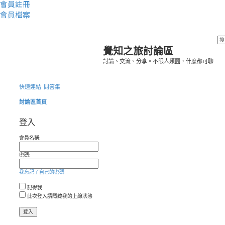
會員註冊
會員檔案
覺知之旅討論區
討論、交流、分享。不限人類圖，什麼都可聊
快速連結
問答集
討論區首頁
登入
會員名稱:
密碼:
我忘記了自己的密碼
記得我
此次登入請隱藏我的上線狀態