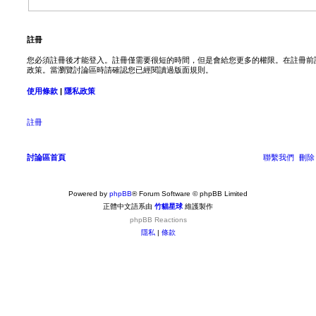
註冊
您必須註冊後才能登入。註冊僅需要很短的時間，但是會給您更多的權限。在註冊前
政策。當瀏覽討論區時請確認您已經閱讀過版面規則。
使用條款
|
隱私政策
註冊
討論區首頁
聯繫我們
刪除 
Powered by
phpBB
® Forum Software © phpBB Limited
正體中文語系由
竹貓星球
維護製作
phpBB
Reactions
隱私
|
條款