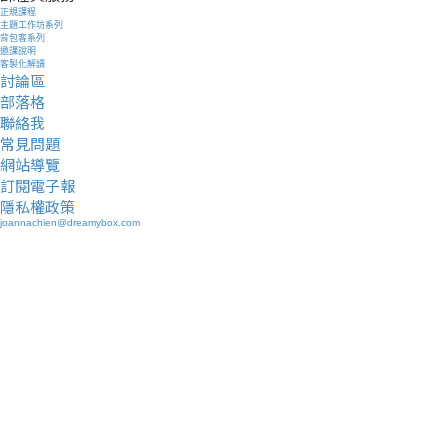
正規課程
主題工作坊系列
背包客系列
邀課說明
客製化解讀
討論區
部落格
聯絡我
常見問題
網站導覽
訂閱電子報
隱私權政策
joannachien@dreamybox.com