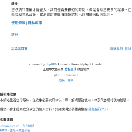
註冊
您必須註冊後才能登入。註冊僅需要很短的時間，但是會給您更多的權限。在
條款和隱私政策。當瀏覽討論區時請確認您已經閱讀過版面規則。
使用條款
|
隱私政策
註冊
討論區首頁
聯繫我們
刪除 
Powered by
phpBB
® Forum Software © phpBB Limited
正體中文語系由
竹貓星球
維護製作
phpBB
Reactions
隱私
|
條款
隱私權政策
本網站重視您的隱私，僅收集必要資訊以供上課、解讀服務使用，以及改善網站使用體驗。
我們不會未經同意分享您的個人資料。詳細說明請參閱完整的[
隱私權政策
]。
相關連結
Jovian Archive - 官方總部
IHDS - 國際人類圖學院