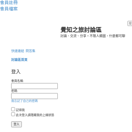
會員註冊
會員檔案
覺知之旅討論區
討論、交流、分享。不限人類圖，什麼都可聊
快速連結
問答集
討論區首頁
登入
會員名稱:
密碼:
我忘記了自己的密碼
記得我
此次登入請隱藏我的上線狀態