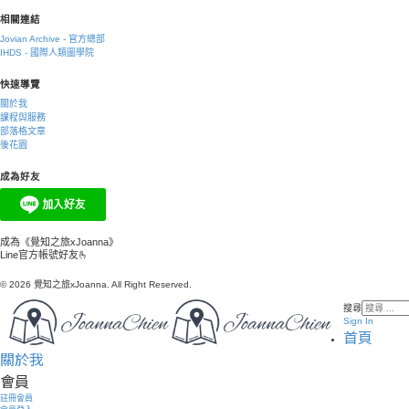
相關連結
Jovian Archive - 官方總部
IHDS - 國際人類圖學院
快速導覽
關於我
課程與服務
部落格文章
後花園
成為好友
成為《覺知之旅xJoanna》
Line官方帳號好友🫰
© 2026 覺知之旅xJoanna. All Right Reserved.
搜尋
Sign In
首頁
關於我
會員
註冊會員