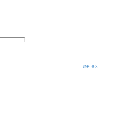
搜
進
尋
階
搜
尋
註冊
登入
搜
尋