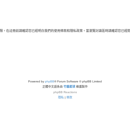
限。在註冊前請確認您已經明白我們的使用條款和隱私政策。當瀏覽討論區時請確認您已經
Powered by
phpBB
® Forum Software © phpBB Limited
正體中文語系由
竹貓星球
維護製作
phpBB
Reactions
隱私
|
條款