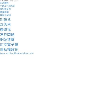
正規課程
主題工作坊系列
背包客系列
邀課說明
客製化解讀
討論區
部落格
聯絡我
常見問題
網站導覽
訂閱電子報
隱私權政策
joannachien@dreamybox.com