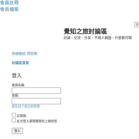
會員註冊
會員檔案
覺知之旅討論區
討論、交流、分享。不限人類圖，什麼都可聊
快速連結
問答集
討論區首頁
登入
會員名稱:
密碼:
我忘記了自己的密碼
記得我
此次登入請隱藏我的上線狀態