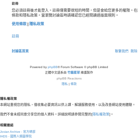
註冊
您必須註冊後才能登入。註冊僅需要很短的時間，但是會給您更多的權限。在
條款和隱私政策。當瀏覽討論區時請確認您已經閱讀過版面規則。
使用條款
|
隱私政策
註冊
討論區首頁
聯繫我們
刪除 
Powered by
phpBB
® Forum Software © phpBB Limited
正體中文語系由
竹貓星球
維護製作
phpBB
Reactions
隱私
|
條款
隱私權政策
本網站重視您的隱私，僅收集必要資訊以供上課、解讀服務使用，以及改善網站使用體驗。
我們不會未經同意分享您的個人資料。詳細說明請參閱完整的[
隱私權政策
]。
相關連結
Jovian Archive - 官方總部
IHDS - 國際人類圖學院