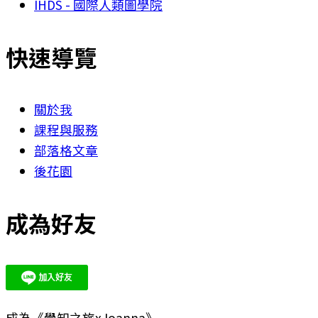
IHDS - 國際人類圖學院
快速導覽
關於我
課程與服務
部落格文章
後花園
成為好友
成為《覺知之旅xJoanna》