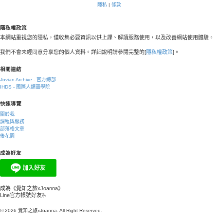
隱私
|
條款
隱私權政策
本網站重視您的隱私，僅收集必要資訊以供上課、解讀服務使用，以及改善網站使用體驗。
我們不會未經同意分享您的個人資料。詳細說明請參閱完整的[
隱私權政策
]。
相關連結
Jovian Archive - 官方總部
IHDS - 國際人類圖學院
快速導覽
關於我
課程與服務
部落格文章
後花園
成為好友
成為《覺知之旅xJoanna》
Line官方帳號好友🫰
© 2026 覺知之旅xJoanna. All Right Reserved.