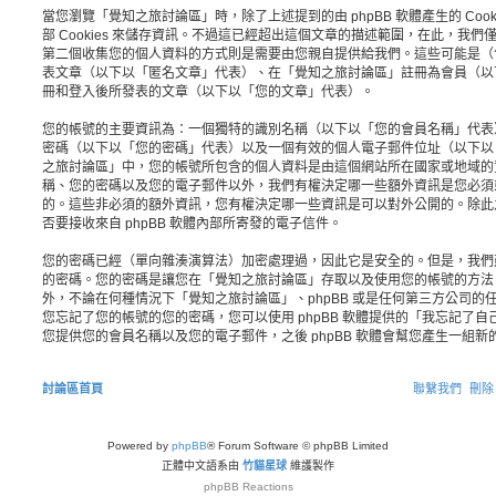
當您瀏覽「覺知之旅討論區」時，除了上述提到的由 phpBB 軟體產生的 Coo
部 Cookies 來儲存資訊。不過這已經超出這個文章的描述範圍，在此，我們僅
第二個收集您的個人資料的方式則是需要由您親自提供給我們。這些可能是（
表文章（以下以「匿名文章」代表）、在「覺知之旅討論區」註冊為會員（以
冊和登入後所發表的文章（以下以「您的文章」代表）。
您的帳號的主要資訊為：一個獨特的識別名稱（以下以「您的會員名稱」代表
密碼（以下以「您的密碼」代表）以及一個有效的個人電子郵件位址（以下以
之旅討論區」中，您的帳號所包含的個人資料是由這個網站所在國家或地域的
稱、您的密碼以及您的電子郵件以外，我們有權決定哪一些額外資訊是您必須
的。這些非必須的額外資訊，您有權決定哪一些資訊是可以對外公開的。除此
否要接收來自 phpBB 軟體內部所寄發的電子信件。
您的密碼已經（單向雜湊演算法）加密處理過，因此它是安全的。但是，我們
的密碼。您的密碼是讓您在「覺知之旅討論區」存取以及使用您的帳號的方法
外，不論在何種情況下「覺知之旅討論區」、phpBB 或是任何第三方公司
您忘記了您的帳號的您的密碼，您可以使用 phpBB 軟體提供的「我忘記了
您提供您的會員名稱以及您的電子郵件，之後 phpBB 軟體會幫您產生一組
討論區首頁
聯繫我們
刪除 
Powered by
phpBB
® Forum Software © phpBB Limited
正體中文語系由
竹貓星球
維護製作
phpBB
Reactions