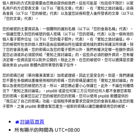
個人資料的方式則是需要由您親自提供給我們。這些可能是（包括但不限於）以匿
名用戶的方式發表文章（以下以「匿名文章」代表）、在「覺知之旅討論區」註冊
為會員（以下以「您的帳號」代表）以及當您註冊和登入後所發表的文章（以下以
「您的文章」代表）。
您的帳號的主要資訊為：一個獨特的識別名稱（以下以「您的會員名稱」代表），
一個讓您登入到您的帳號的個人密碼（以下以「您的密碼」代表）以及一個有效的
個人電子郵件位址（以下以「您的電子郵件」代表）。在「覺知之旅討論區」中，
您的帳號所包含的個人資料是由這個網站所在國家或地域的資料保護法所保護。除
了您的會員名稱、您的密碼以及您的電子郵件以外，我們有權決定哪一些額外資訊
是您必須或非必須提供給「覺知之旅討論區」的。這些非必須的額外資訊，您有權
決定哪一些資訊是可以對外公開的。除此之外，在您的帳號中，您可以選擇是否要
接收來自 phpBB 軟體內部所寄發的電子信件。
您的密碼已經（單向雜湊演算法）加密處理過，因此它是安全的。但是，我們建議
您不要在多個網站重複使用相同的密碼。您的密碼是讓您在「覺知之旅討論區」存
取以及使用您的帳號的方法，所以，請您務必要小心保護它。此外，不論在何種情
況下「覺知之旅討論區」、phpBB 或是任何第三方公司的任何人都不會跟您索取
您的密碼。如果您忘記了您的帳號的您的密碼，您可以使用 phpBB 軟體提供的
「我忘記了自己的密碼」功能。這個程序將會要求您提供您的會員名稱以及您的電
子郵件，之後 phpBB 軟體會幫您產生一組新的密碼以讓您繼續使用您的帳號。
討論區首頁
所有顯示的時間為
UTC+08:00