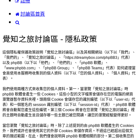
註冊
討論區首頁
搜
尋
覺知之旅討論區 - 隱私政策
這個隱私權保護政策說明「覺知之旅討論區」以及其相關網站（以下以「我們」、
「我們的」、「覺知之旅討論區」、「https://dreamybox.com/phpBB3」代表）
以及 phpBB（以下以「他們」、「他們的」、「phpBB 軟體」、
「www.phpbb.com」、「phpBB Group」、「phpBB Teams」代表）如何處理當
會員使用本服務時收集到的個人資料（以下以「您的個人資料」、「個人資料」代
表）。
我們使用兩種方式來收集您的個人資料。第一，當瀏覽「覺知之旅討論區」時
phpBB 軟體會產生一些 Cookies，這些小型的文字檔案會儲存在您的電腦的網頁
瀏覽器暫存資料夾裡。頭兩個 Cookie 會儲存您的識別編號（以下以「user-id」代
表）和一個匿名的 session 識別編號（以下以「session-id」代表），phpBB 軟體
將會自動幫您產生這些編號。第三個 Cookie 將會在您瀏覽「覺知之旅討論區」裡
的主題時自動產生並且儲存哪一些主題已被您閱讀，讓您的瀏覽經驗變得更好。
當您瀏覽「覺知之旅討論區」時，除了上述提到的由 phpBB 軟體產生的 Cookies
外，我們或許也會使用其它的外部 Cookies 來儲存資訊。不過這已經超出這個文
章的描述範圍，在此，我們僅會說明與 phpBB 軟體相關的部分。第二個收集您的