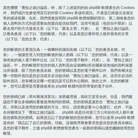
當您瀏覽「覺知之旅討論區」時，除了上述提到的由 phpBB 軟體產生的 Cookies
外，我們或許也會使用其它的外部 Cookies 來儲存資訊。不過這已經超出這個文
章的描述範圍，在此，我們僅會說明與 phpBB 軟體相關的部分。第二個收集您的
個人資料的方式則是需要由您親自提供給我們。這些可能是（包括但不限於）以
匿名用戶的方式發表文章（以下以「匿名文章」代表）、在「覺知之旅討論區」
註冊為會員（以下以「您的帳號」代表）以及當您註冊和登入後所發表的文章
（以下以「您的文章」代表）。
您的帳號的主要資訊為：一個獨特的識別名稱（以下以「您的會員名稱」代
表），一個讓您登入到您的帳號的個人密碼（以下以「您的密碼」代表）以及一
個有效的個人電子郵件位址（以下以「您的電子郵件」代表）。在「覺知之旅討
論區」中，您的帳號所包含的個人資料是由這個網站所在國家或地域的資料保護
法所保護。除了您的會員名稱、您的密碼以及您的電子郵件以外，我們有權決定
哪一些額外資訊是您必須或非必須提供給「覺知之旅討論區」的。這些非必須的
額外資訊，您有權決定哪一些資訊是可以對外公開的。除此之外，在您的帳號
中，您可以選擇是否要接收來自 phpBB 軟體內部所寄發的電子信件。
您的密碼已經（單向雜湊演算法）加密處理過，因此它是安全的。但是，我們建
議您不要在多個網站重複使用相同的密碼。您的密碼是讓您在「覺知之旅討論
區」存取以及使用您的帳號的方法，所以，請您務必要小心保護它。此外，不論
在何種情況下「覺知之旅討論區」、phpBB 或是任何第三方公司的任何人都不會
跟您索取您的密碼。如果您忘記了您的帳號的您的密碼，您可以使用 phpBB 軟體
提供的「我忘記了自己的密碼」功能。這個程序將會要求您提供您的會員名稱以
及您的電子郵件，之後 phpBB 軟體會幫您產生一組新的密碼以讓您繼續使用您的
帳號。