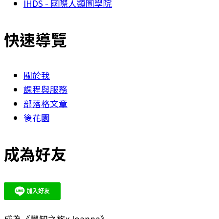
IHDS - 國際人類圖學院
快速導覽
關於我
課程與服務
部落格文章
後花園
成為好友
成為《覺知之旅xJoanna》