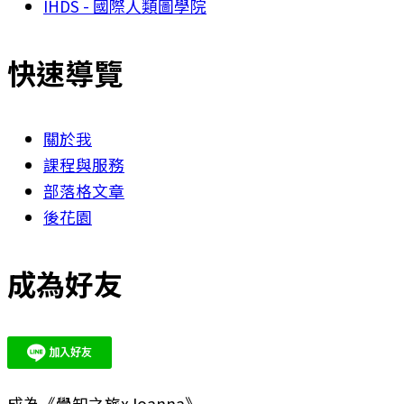
IHDS - 國際人類圖學院
快速導覽
關於我
課程與服務
部落格文章
後花園
成為好友
成為《覺知之旅xJoanna》