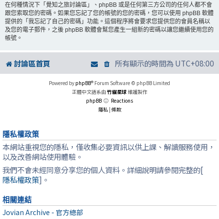
在何種情況下「覺知之旅討論區」、phpBB 或是任何第三方公司的任何人都不會
跟您索取您的密碼。如果您忘記了您的帳號的您的密碼，您可以使用 phpBB 軟體
提供的「我忘記了自己的密碼」功能。這個程序將會要求您提供您的會員名稱以
及您的電子郵件，之後 phpBB 軟體會幫您產生一組新的密碼以讓您繼續使用您的
帳號。
討論區首頁
所有顯示的時間為
UTC+08:00
Powered by
phpBB
® Forum Software © phpBB Limited
正體中文語系由
竹貓星球
維護製作
phpBB
Reactions
隱私
|
條款
隱私權政策
本網站重視您的隱私，僅收集必要資訊以供上課、解讀服務使用，
以及改善網站使用體驗。
我們不會未經同意分享您的個人資料。詳細說明請參閱完整的[
隱私權政策
]。
相關連結
Jovian Archive - 官方總部