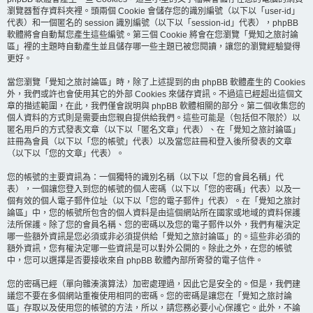
瀏覽器暫存資料夾裡。頭兩個 Cookie 會儲存您的識別編號（以下以「user-id」
代表）和一個匿名的 session 識別編號（以下以「session-id」代表），phpBB
軟體將會自動幫您產生這些編號。第三個 Cookie 將會在您瀏覽「覺知之旅討論
區」裡的主題時自動產生並且儲存哪一些主題已被您閱讀，讓您的瀏覽經驗變得
更好。
當您瀏覽「覺知之旅討論區」時，除了上述提到的由 phpBB 軟體產生的 Cookies
外，我們或許也會使用其它的外部 Cookies 來儲存資訊。不過這已經超出這個文
章的描述範圍，在此，我們僅會說明與 phpBB 軟體相關的部分。第二個收集您的
個人資料的方式則是需要由您親自提供給我們。這些可能是（包括但不限於）以
匿名用戶的方式發表文章（以下以「匿名文章」代表）、在「覺知之旅討論區」
註冊為會員（以下以「您的帳號」代表）以及當您註冊和登入後所發表的文章
（以下以「您的文章」代表）。
您的帳號的主要資訊為：一個獨特的識別名稱（以下以「您的會員名稱」代
表），一個讓您登入到您的帳號的個人密碼（以下以「您的密碼」代表）以及一
個有效的個人電子郵件位址（以下以「您的電子郵件」代表）。在「覺知之旅討
論區」中，您的帳號所包含的個人資料是由這個網站所在國家或地域的資料保護
法所保護。除了您的會員名稱、您的密碼以及您的電子郵件以外，我們有權決定
哪一些額外資訊是您必須或非必須提供給「覺知之旅討論區」的。這些非必須的
額外資訊，您有權決定哪一些資訊是可以對外公開的。除此之外，在您的帳號
中，您可以選擇是否要接收來自 phpBB 軟體內部所寄發的電子信件。
您的密碼已經（單向雜湊演算法）加密處理過，因此它是安全的。但是，我們建
議您不要在多個網站重複使用相同的密碼。您的密碼是讓您在「覺知之旅討論
區」存取以及使用您的帳號的方法，所以，請您務必要小心保護它。此外，不論