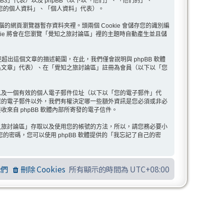
pBB3」代表）以及 phpBB（以下以「他們」、「他們的」、
以下以「您的個人資料」、「個人資料」代表）。
腦的網頁瀏覽器暫存資料夾裡。頭兩個 Cookie 會儲存您的識別編
 Cookie 將會在您瀏覽「覺知之旅討論區」裡的主題時自動產生並且儲
已經超出這個文章的描述範圍，在此，我們僅會說明與 phpBB 軟體
名文章」代表）、在「覺知之旅討論區」註冊為會員（以下以「您
以及一個有效的個人電子郵件位址（以下以「您的電子郵件」代
您的電子郵件以外，我們有權決定哪一些額外資訊是您必須或非必
自 phpBB 軟體內部所寄發的電子信件。
之旅討論區」存取以及使用您的帳號的方法，所以，請您務必要小
密碼，您可以使用 phpBB 軟體提供的「我忘記了自己的密
我們
刪除 Cookies
所有顯示的時間為
UTC+08:00