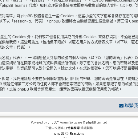
們」、「我們的」、「覺知之旅討論區」、「https://dreamybox.com/ph
Group」、「phpBB Teams」代表）如何處理當會員使用本服務時收集到的個人資料（
」時 phpBB 軟體會產生一些 Cookies，這些小型的文字檔案會儲存在您的電
編號（以下以「session-id」代表），phpBB 軟體將會自動幫您產生這些編號。第三個
生的 Cookies 外，我們或許也會使用其它的外部 Cookies 來儲存資訊。不過這
提供給我們。這些可能是（包括但不限於）以匿名用戶的方式發表文章（以下以「匿
您的文章」代表）。
員名稱」代表），一個讓您登入到您的帳號的個人密碼（以下以「您的密碼」代表）
由這個網站所在國家或地域的資料保護法所保護。除了您的會員名稱、您的密碼以及
決定哪一些資訊是可以對外公開的。除此之外，在您的帳號中，您可以選擇是否要接收來
。但是，我們建議您不要在多個網站重複使用相同的密碼。您的密碼是讓您在「覺知
B 或是任何第三方公司的任何人都不會跟您索取您的密碼。如果您忘記了您的帳號的您的
，之後 phpBB 軟體會幫您產生一組新的密碼以讓您繼續使用您的帳號。
聯繫
Powered by
phpBB
® Forum Software © phpBB Limited
正體中文語系由
竹貓星球
維護製作
phpBB
Reactions