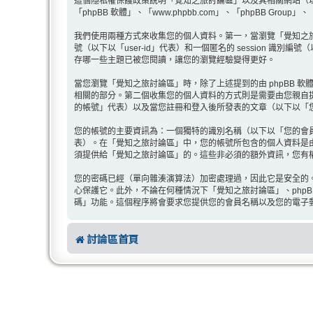
這個隱私權保護政策說明「覺知之旅討論區」以及其相關網站（以下以「我
「phpBB 軟體」、「www.phpbb.com」、「phpBB 
我們使用兩種方式來收集您的個人資料。第一，當瀏覽「覺知之旅討論區
號（以下以「user-id」代表）和一個匿名的 session 識別
存哪一些主題已被您閱讀，讓您的瀏覽經驗變得更好。
當您瀏覽「覺知之旅討論區」時，除了上述提到的由 phpBB 軟體產
相關的部分。第二個收集您的個人資料的方式則是需要由您親自
的帳號」代表）以及當您註冊和登入後所發表的文章（以下以「
您的帳號的主要資訊為：一個獨特的識別名稱（以下以「您的會
表）。在「覺知之旅討論區」中，您的帳號所包含的個人資料是
須提供給「覺知之旅討論區」的。這些非必須的額外資訊，您有權
您的密碼已經（單向雜湊演算法）加密處理過，因此它是安全的
心保護它。此外，不論在何種情況下「覺知之旅討論區」、phpB
碼」功能。這個程序將會要求您提供您的會員名稱以及您的電子郵件
討論區首頁