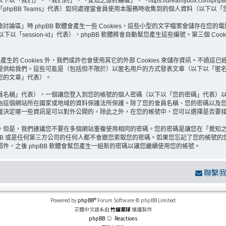
們」、「我們的」、「覺知之旅討論區」、「https://dreamybox.com/ph
Group」、「phpBB Teams」代表）如何處理當會員使用本服務時收集到的個人資料（
」時 phpBB 軟體會產生一些 Cookies，這些小型的文字檔案會儲存在您的電
編號（以下以「session-id」代表），phpBB 軟體將會自動幫您產生這些編號。第三個
生的 Cookies 外，我們或許也會使用其它的外部 Cookies 來儲存資訊。不過這
提供給我們。這些可能是（包括但不限於）以匿名用戶的方式發表文章（以下以「匿
您的文章」代表）。
員名稱」代表），一個讓您登入到您的帳號的個人密碼（以下以「您的密碼」代表）
由這個網站所在國家或地域的資料保護法所保護。除了您的會員名稱、您的密碼以及
決定哪一些資訊是可以對外公開的。除此之外，在您的帳號中，您可以選擇是否要接收來
。但是，我們建議您不要在多個網站重複使用相同的密碼。您的密碼是讓您在「覺知
B 或是任何第三方公司的任何人都不會跟您索取您的密碼。如果您忘記了您的帳號的您的
，之後 phpBB 軟體會幫您產生一組新的密碼以讓您繼續使用您的帳號。
聯繫
Powered by
phpBB
® Forum Software © phpBB Limited
正體中文語系由
竹貓星球
維護製作
phpBB
Reactions