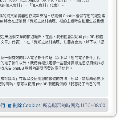
pBB3」代表）以及 phpBB（以下以「他們」、「他們的」、
以下以「您的個人資料」、「個人資料」代表）。
腦的網頁瀏覽器暫存資料夾裡。頭兩個 Cookie 會儲存您的識別編
 Cookie 將會在您瀏覽「覺知之旅討論區」裡的主題時自動產生並且儲
已經超出這個文章的描述範圍，在此，我們僅會說明與 phpBB 軟體
名文章」代表）、在「覺知之旅討論區」註冊為會員（以下以「您
以及一個有效的個人電子郵件位址（以下以「您的電子郵件」代
您的電子郵件以外，我們有權決定哪一些額外資訊是您必須或非必
自 phpBB 軟體內部所寄發的電子信件。
之旅討論區」存取以及使用您的帳號的方法，所以，請您務必要小
密碼，您可以使用 phpBB 軟體提供的「我忘記了自己的密
我們
刪除 Cookies
所有顯示的時間為
UTC+08:00