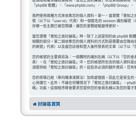
這個隱私權保護政策說明「覺知之旅討論區」以及其相關網站（以下以「我
「phpBB 軟體」、「www.phpbb.com」、「phpBB 
我們使用兩種方式來收集您的個人資料。第一，當瀏覽「覺知之旅討論區
號（以下以「user-id」代表）和一個匿名的 session 識別
存哪一些主題已被您閱讀，讓您的瀏覽經驗變得更好。
當您瀏覽「覺知之旅討論區」時，除了上述提到的由 phpBB 軟體產
相關的部分。第二個收集您的個人資料的方式則是需要由您親自
的帳號」代表）以及當您註冊和登入後所發表的文章（以下以「
您的帳號的主要資訊為：一個獨特的識別名稱（以下以「您的會
表）。在「覺知之旅討論區」中，您的帳號所包含的個人資料是
須提供給「覺知之旅討論區」的。這些非必須的額外資訊，您有權
您的密碼已經（單向雜湊演算法）加密處理過，因此它是安全的
心保護它。此外，不論在何種情況下「覺知之旅討論區」、phpB
碼」功能。這個程序將會要求您提供您的會員名稱以及您的電子郵件
討論區首頁