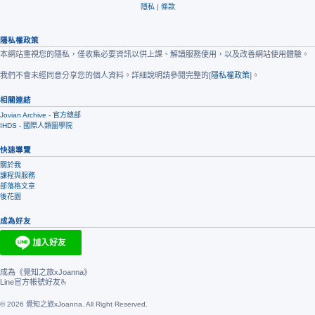
隱私
|
條款
隱私權政策
本網站重視您的隱私，僅收集必要資訊以供上課、解讀服務使用，以及改善網站使用體驗。
我們不會未經同意分享您的個人資料。詳細說明請參閱完整的[
隱私權政策
]。
相關連結
Jovian Archive - 官方總部
IHDS - 國際人類圖學院
快速導覽
關於我
課程與服務
部落格文章
後花園
成為好友
成為《覺知之旅xJoanna》
Line官方帳號好友🫰
© 2026 覺知之旅xJoanna. All Right Reserved.