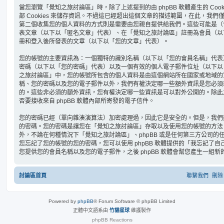
當您瀏覽「覺知之旅討論區」時，除了上述提到的由 phpBB 軟體產生的 Coo
部 Cookies 來儲存資訊。不過這已經超出這個文章的描述範圍，在此，我們僅
第二個收集您的個人資料的方式則是需要由您親自提供給我們。這些可能是（
表文章（以下以「匿名文章」代表）、在「覺知之旅討論區」註冊為會員（以
冊和登入後所發表的文章（以下以「您的文章」代表）。
您的帳號的主要資訊為：一個獨特的識別名稱（以下以「您的會員名稱」代表
密碼（以下以「您的密碼」代表）以及一個有效的個人電子郵件位址（以下以
之旅討論區」中，您的帳號所包含的個人資料是由這個網站所在國家或地域的
稱、您的密碼以及您的電子郵件以外，我們有權決定哪一些額外資訊是您必須
的。這些非必須的額外資訊，您有權決定哪一些資訊是可以對外公開的。除此
否要接收來自 phpBB 軟體內部所寄發的電子信件。
您的密碼已經（單向雜湊演算法）加密處理過，因此它是安全的。但是，我們
的密碼。您的密碼是讓您在「覺知之旅討論區」存取以及使用您的帳號的方法
外，不論在何種情況下「覺知之旅討論區」、phpBB 或是任何第三方公司
您忘記了您的帳號的您的密碼，您可以使用 phpBB 軟體提供的「我忘記了
您提供您的會員名稱以及您的電子郵件，之後 phpBB 軟體會幫您產生一組
討論區首頁
聯繫我們
刪除 
Powered by
phpBB
® Forum Software © phpBB Limited
正體中文語系由
竹貓星球
維護製作
phpBB
Reactions