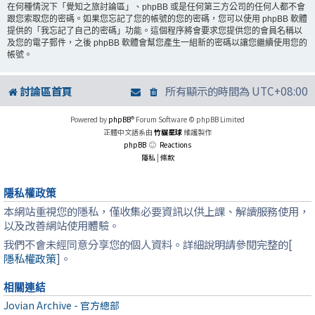
在何種情況下「覺知之旅討論區」、phpBB 或是任何第三方公司的任何人都不會
跟您索取您的密碼。如果您忘記了您的帳號的您的密碼，您可以使用 phpBB 軟體
提供的「我忘記了自己的密碼」功能。這個程序將會要求您提供您的會員名稱以
及您的電子郵件，之後 phpBB 軟體會幫您產生一組新的密碼以讓您繼續使用您的
帳號。
討論區首頁
所有顯示的時間為
UTC+08:00
Powered by
phpBB
® Forum Software © phpBB Limited
正體中文語系由
竹貓星球
維護製作
phpBB
Reactions
隱私
|
條款
隱私權政策
本網站重視您的隱私，僅收集必要資訊以供上課、解讀服務使用，
以及改善網站使用體驗。
我們不會未經同意分享您的個人資料。詳細說明請參閱完整的[
隱私權政策
]。
相關連結
Jovian Archive - 官方總部