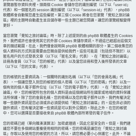
瀏覽器暫存資料夾裡。頭兩個 Cookie 會儲存您的識別編號（以下以「user-id」
代表）和一個匿名的 session 識別編號（以下以「session-id」代表），phpBB
軟體將會自動幫您產生這些編號。第三個 Cookie 將會在您瀏覽「覺知之旅討論
區」裡的主題時自動產生並且儲存哪一些主題已被您閱讀，讓您的瀏覽經驗變得
更好。
當您瀏覽「覺知之旅討論區」時，除了上述提到的由 phpBB 軟體產生的 Cookies
外，我們或許也會使用其它的外部 Cookies 來儲存資訊。不過這已經超出這個文
章的描述範圍，在此，我們僅會說明與 phpBB 軟體相關的部分。第二個收集您的
個人資料的方式則是需要由您親自提供給我們。這些可能是（包括但不限於）以
匿名用戶的方式發表文章（以下以「匿名文章」代表）、在「覺知之旅討論區」
註冊為會員（以下以「您的帳號」代表）以及當您註冊和登入後所發表的文章
（以下以「您的文章」代表）。
您的帳號的主要資訊為：一個獨特的識別名稱（以下以「您的會員名稱」代
表），一個讓您登入到您的帳號的個人密碼（以下以「您的密碼」代表）以及一
個有效的個人電子郵件位址（以下以「您的電子郵件」代表）。在「覺知之旅討
論區」中，您的帳號所包含的個人資料是由這個網站所在國家或地域的資料保護
法所保護。除了您的會員名稱、您的密碼以及您的電子郵件以外，我們有權決定
哪一些額外資訊是您必須或非必須提供給「覺知之旅討論區」的。這些非必須的
額外資訊，您有權決定哪一些資訊是可以對外公開的。除此之外，在您的帳號
中，您可以選擇是否要接收來自 phpBB 軟體內部所寄發的電子信件。
您的密碼已經（單向雜湊演算法）加密處理過，因此它是安全的。但是，我們建
議您不要在多個網站重複使用相同的密碼。您的密碼是讓您在「覺知之旅討論
區」存取以及使用您的帳號的方法，所以，請您務必要小心保護它。此外，不論