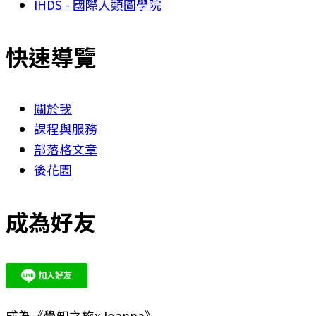
IHDS - 國際人類圖學院
快速導覽
關於我
課程與服務
部落格文章
後花園
成為好友
成為《覺知之旅xJoanna》