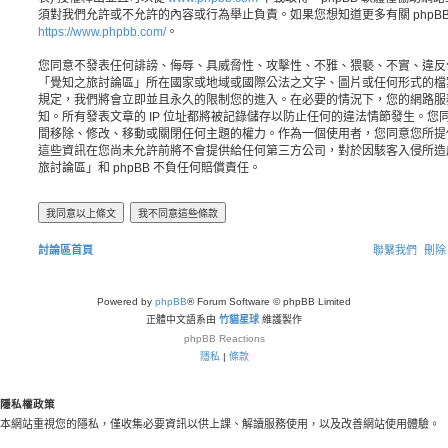
須對我們允許或不允許的內容或行為舉止負責。如果您想知道更多有關 phpB
https://www.phpbb.com/
。
您同意不發表任何誹謗、侮辱、具威脅性、攻擊性、不雅、猥褻、不實、違反
「覺知之旅討論區」所在國家或地域或國際公法之文字、圖片或任何形式的檔
規定，我們將會立即並且永久的限制您的進入。在必要的情況下，您的網路服務業者
知。所有發表文章的 IP 位址都將被記錄儲存以防止任何的違法情節發生。
間移除、修改、移動或關閉任何主題的權力。作為一個使用者，您同意您所提
這些資訊在您尚未允許前將不會提供給任何第三方公司，對於因駭客入侵所造
旅討論區」和 phpBB 不負任何賠償責任。
討論區首頁
聯繫我們
刪除 
Powered by
phpBB
® Forum Software © phpBB Limited
正體中文語系由
竹貓星球
維護製作
phpBB
Reactions
隱私
|
條款
隱私權政策
本網站重視您的隱私，僅收集必要資訊以供上課、解讀服務使用，以及改善網站使用體驗。