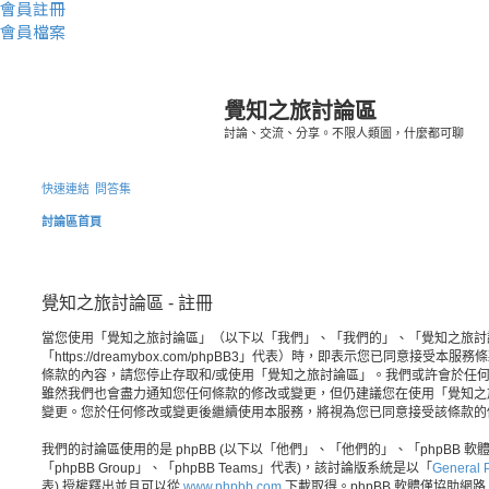
會員註冊
會員檔案
覺知之旅討論區
討論、交流、分享。不限人類圖，什麼都可聊
快速連結
問答集
討論區首頁
覺知之旅討論區 - 註冊
當您使用「覺知之旅討論區」（以下以「我們」、「我們的」、「覺知之旅討
「https://dreamybox.com/phpBB3」代表）時，即表示您已同意接
條款的內容，請您停止存取和/或使用「覺知之旅討論區」。我們或許會於任
雖然我們也會盡力通知您任何條款的修改或變更，但仍建議您在使用「覺知之
變更。您於任何修改或變更後繼續使用本服務，將視為您已同意接受該條款的
我們的討論區使用的是 phpBB (以下以「他們」、「他們的」、「phpBB 軟體」、
「phpBB Group」、「phpBB Teams」代表)，該討論版系統是以「
General P
表) 授權釋出並且可以從
www.phpbb.com
下載取得。phpBB 軟體僅協助網路上