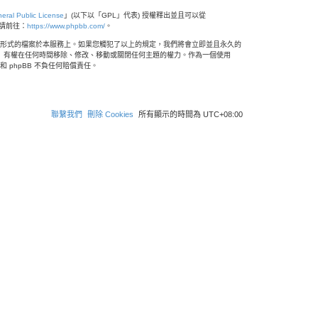
eral Public License
」(以下以「GPL」代表) 授權釋出並且可以從
，請前往：
https://www.phpbb.com/
。
形式的檔案於本服務上。如果您觸犯了以上的規定，我們將會立即並且永久的
論區」有權在任何時間移除、修改、移動或關閉任何主題的權力。作為一個使用
phpBB 不負任何賠償責任。
聯繫我們
刪除 Cookies
所有顯示的時間為
UTC+08:00