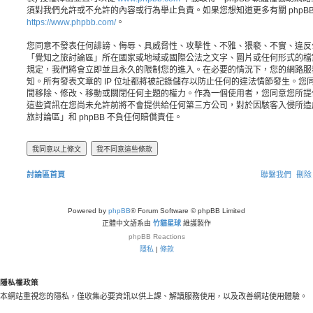
須對我們允許或不允許的內容或行為舉止負責。如果您想知道更多有關 phpB
https://www.phpbb.com/
。
您同意不發表任何誹謗、侮辱、具威脅性、攻擊性、不雅、猥褻、不實、違反
「覺知之旅討論區」所在國家或地域或國際公法之文字、圖片或任何形式的檔
規定，我們將會立即並且永久的限制您的進入。在必要的情況下，您的網路服務業者
知。所有發表文章的 IP 位址都將被記錄儲存以防止任何的違法情節發生。
間移除、修改、移動或關閉任何主題的權力。作為一個使用者，您同意您所提
這些資訊在您尚未允許前將不會提供給任何第三方公司，對於因駭客入侵所造
旅討論區」和 phpBB 不負任何賠償責任。
討論區首頁
聯繫我們
刪除 
Powered by
phpBB
® Forum Software © phpBB Limited
正體中文語系由
竹貓星球
維護製作
phpBB
Reactions
隱私
|
條款
隱私權政策
本網站重視您的隱私，僅收集必要資訊以供上課、解讀服務使用，以及改善網站使用體驗。