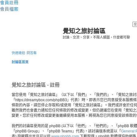
會員註冊
會員檔案
覺知之旅討論區
討論、交流、分享。不限人類圖，什麼都可聊
快速連結
問答集
討論區首頁
覺知之旅討論區 - 註冊
當您使用「覺知之旅討論區」（以下以「我們」、「我們的」、「覺知之旅討
「https://dreamybox.com/phpBB3」代表）時，即表示您已同意接
條款的內容，請您停止存取和/或使用「覺知之旅討論區」。我們或許會於任
雖然我們也會盡力通知您任何條款的修改或變更，但仍建議您在使用「覺知之
變更。您於任何修改或變更後繼續使用本服務，將視為您已同意接受該條款的
我們的討論區使用的是 phpBB (以下以「他們」、「他們的」、「phpBB 軟體」、
「phpBB Group」、「phpBB Teams」代表)，該討論版系統是以「
General P
表) 授權釋出並且可以從
www.phpbb.com
下載取得。phpBB 軟體僅協助網路上