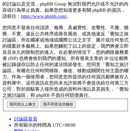
的討論以及交流，phpBB Group 無須對我們允許或不允許的內
容或行為舉止負責。如果您想知道更多有關 phpBB 的資訊，
請前往：
https://www.phpbb.com/
。
您同意不發表任何誹謗、侮辱、具威脅性、攻擊性、不雅、猥
褻、不實、違反公共秩序或善良風俗、或其他違反「覺知之旅
討論區」所在國家或地域或國際公法之文字、圖片或任何形式
的檔案於本服務上。如果您觸犯了以上的規定，我們將會立即
並且永久的限制您的進入。在必要的情況下，您的網路服務業
者 (ISP) 也將會收到我們的通知。所有發表文章的 IP 位址都將
被記錄儲存以防止任何的違法情節發生。您同意「覺知之旅討
論區」有權在任何時間移除、修改、移動或關閉任何主題的權
力。作為一個使用者，您同意您所提供的任何資訊都將被存入
資料庫中。這些資訊在您尚未允許前將不會提供給任何第三方
公司，對於因駭客入侵所造成的資料外洩以及其損失，「覺知
之旅討論區」和 phpBB 不負任何賠償責任。
討論區首頁
所有顯示的時間為
UTC+08:00