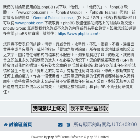
我們的討論區使用的是 phpBB (以下以「他們」、「他們的」、「phpBB 軟
體」、「www.phpbb.com」、「phpBB Group」、「phpBB Teams」代表)，該
討論版系統是以「
General Public License
」(以下以「GPL」代表) 授權釋出並且
可以從
www.phpbb.com
下載取得。phpBB 軟體僅協助網路上的討論以及交流，
phpBB Group 無須對我們允許或不允許的內容或行為舉止負責。如果您想知道更
多有關 phpBB 的資訊，請前往：
https://www.phpbb.com/
。
您同意不發表任何誹謗、侮辱、具威脅性、攻擊性、不雅、猥褻、不實、違反公
共秩序或善良風俗、或其他違反「覺知之旅討論區」所在國家或地域或國際公法
之文字、圖片或任何形式的檔案於本服務上。如果您觸犯了以上的規定，我們將
會立即並且永久的限制您的進入。在必要的情況下，您的網路服務業者 (ISP) 也
將會收到我們的通知。所有發表文章的 IP 位址都將被記錄儲存以防止任何的違法
情節發生。您同意「覺知之旅討論區」有權在任何時間移除、修改、移動或關閉
任何主題的權力。作為一個使用者，您同意您所提供的任何資訊都將被存入資料
庫中。這些資訊在您尚未允許前將不會提供給任何第三方公司，對於因駭客入侵
所造成的資料外洩以及其損失，「覺知之旅討論區」和 phpBB 不負任何賠償責
任。
討論區首頁
所有顯示的時間為
UTC+08:00
Powered by
phpBB
® Forum Software © phpBB Limited