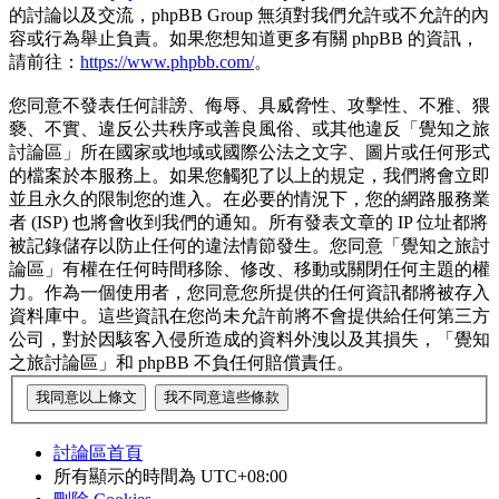
的討論以及交流，phpBB Group 無須對我們允許或不允許的內
容或行為舉止負責。如果您想知道更多有關 phpBB 的資訊，
請前往：
https://www.phpbb.com/
。
您同意不發表任何誹謗、侮辱、具威脅性、攻擊性、不雅、猥
褻、不實、違反公共秩序或善良風俗、或其他違反「覺知之旅
討論區」所在國家或地域或國際公法之文字、圖片或任何形式
的檔案於本服務上。如果您觸犯了以上的規定，我們將會立即
並且永久的限制您的進入。在必要的情況下，您的網路服務業
者 (ISP) 也將會收到我們的通知。所有發表文章的 IP 位址都將
被記錄儲存以防止任何的違法情節發生。您同意「覺知之旅討
論區」有權在任何時間移除、修改、移動或關閉任何主題的權
力。作為一個使用者，您同意您所提供的任何資訊都將被存入
資料庫中。這些資訊在您尚未允許前將不會提供給任何第三方
公司，對於因駭客入侵所造成的資料外洩以及其損失，「覺知
之旅討論區」和 phpBB 不負任何賠償責任。
討論區首頁
所有顯示的時間為
UTC+08:00