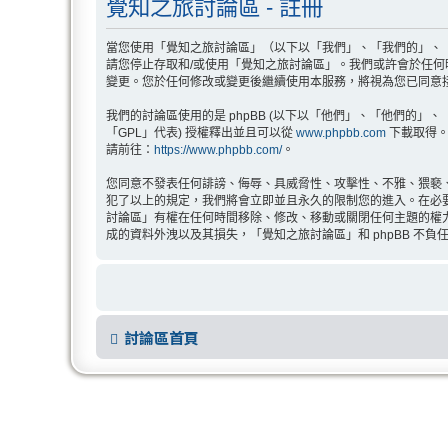
覺知之旅討論區 - 註冊
當您使用「覺知之旅討論區」（以下以「我們」、「我們的」、「覺知之
請您停止存取和/或使用「覺知之旅討論區」。我們或許會於任
變更。您於任何修改或變更後繼續使用本服務，將視為您已同意
我們的討論區使用的是 phpBB (以下以「他們」、「他們的」、「php
「GPL」代表) 授權釋出並且可以從
www.phpbb.com
下載取得。p
請前往：
https://www.phpbb.com/
。
您同意不發表任何誹謗、侮辱、具威脅性、攻擊性、不雅、猥褻
犯了以上的規定，我們將會立即並且永久的限制您的進入。在必要的
討論區」有權在任何時間移除、修改、移動或關閉任何主題的權
成的資料外洩以及其損失，「覺知之旅討論區」和 phpBB 不負
討論區首頁