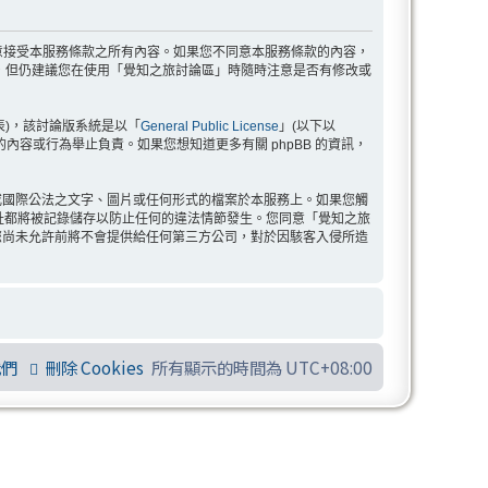
示您已同意接受本服務條款之所有內容。如果您不同意本服務條款的內容，
，但仍建議您在使用「覺知之旅討論區」時隨時注意是否有修改或
」代表)，該討論版系統是以「
General Public License
」(以下以
許的內容或行為舉止負責。如果您想知道更多有關 phpBB 的資訊，
或國際公法之文字、圖片或任何形式的檔案於本服務上。如果您觸
 位址都將被記錄儲存以防止任何的違法情節發生。您同意「覺知之旅
您尚未允許前將不會提供給任何第三方公司，對於因駭客入侵所造
我們
刪除 Cookies
所有顯示的時間為
UTC+08:00