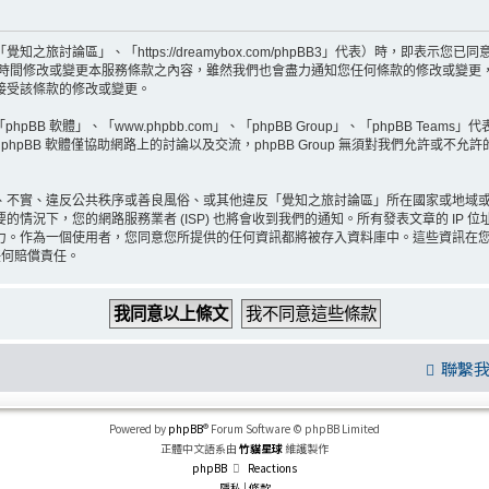
旅討論區」、「https://dreamybox.com/phpBB3」代表）時，即表
何時間修改或變更本服務條款之內容，雖然我們也會盡力通知您任何條款的修改或變更
接受該條款的修改或變更。
BB 軟體」、「www.phpbb.com」、「phpBB Group」、「phpBB Teams
hpBB 軟體僅協助網路上的討論以及交流，phpBB Group 無須對我們允許或不允
、不實、違反公共秩序或善良風俗、或其他違反「覺知之旅討論區」所在國家或地域
情況下，您的網路服務業者 (ISP) 也將會收到我們的通知。所有發表文章的 IP
力。作為一個使用者，您同意您所提供的任何資訊都將被存入資料庫中。這些資訊在
任何賠償責任。
聯繫
Powered by
phpBB
® Forum Software © phpBB Limited
正體中文語系由
竹貓星球
維護製作
phpBB
Reactions
隱私
|
條款