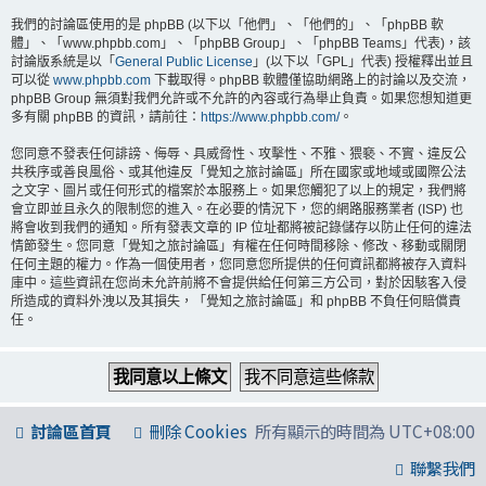
我們的討論區使用的是 phpBB (以下以「他們」、「他們的」、「phpBB 軟
體」、「www.phpbb.com」、「phpBB Group」、「phpBB Teams」代表)，該
討論版系統是以「
General Public License
」(以下以「GPL」代表) 授權釋出並且
可以從
www.phpbb.com
下載取得。phpBB 軟體僅協助網路上的討論以及交流，
phpBB Group 無須對我們允許或不允許的內容或行為舉止負責。如果您想知道更
多有關 phpBB 的資訊，請前往：
https://www.phpbb.com/
。
您同意不發表任何誹謗、侮辱、具威脅性、攻擊性、不雅、猥褻、不實、違反公
共秩序或善良風俗、或其他違反「覺知之旅討論區」所在國家或地域或國際公法
之文字、圖片或任何形式的檔案於本服務上。如果您觸犯了以上的規定，我們將
會立即並且永久的限制您的進入。在必要的情況下，您的網路服務業者 (ISP) 也
將會收到我們的通知。所有發表文章的 IP 位址都將被記錄儲存以防止任何的違法
情節發生。您同意「覺知之旅討論區」有權在任何時間移除、修改、移動或關閉
任何主題的權力。作為一個使用者，您同意您所提供的任何資訊都將被存入資料
庫中。這些資訊在您尚未允許前將不會提供給任何第三方公司，對於因駭客入侵
所造成的資料外洩以及其損失，「覺知之旅討論區」和 phpBB 不負任何賠償責
任。
討論區首頁
刪除 Cookies
所有顯示的時間為
UTC+08:00
聯繫我們