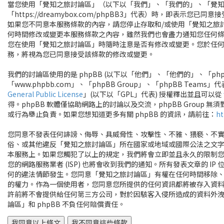
當您使用「覺知之旅討論區」（以下以「我們」、「我們的」、「覺
「https://dreamybox.com/phpBB3」代表）時，即表示您
如果您不同意本服務條款的內容，請您停止存取和/或使用「覺知之旅
何時間修改或變更本服務條款之內容，雖然我們也會盡力通知您任何
您在使用「覺知之旅討論區」時隨時注意是否有修改或變更。您於任
務，將視為您已同意接受該條款的修改或變更。
我們的討論區使用的是 phpBB (以下以「他們」、「他們的」、「php
「www.phpbb.com」、「phpBB Group」、「phpBB Team
General Public License
」(以下以「GPL」代表) 授權釋出並且可以從
得。phpBB 軟體僅協助網路上的討論以及交流，phpBB Group 
或行為舉止負責。如果您想知道更多有關 phpBB 的資訊，請前往：
ht
您同意不發表任何誹謗、侮辱、具威脅性、攻擊性、不雅、猥褻、不
俗、或其他違反「覺知之旅討論區」所在國家或地域或國際公法之文
本服務上。如果您觸犯了以上的規定，我們將會立即並且永久的限制
您的網路服務業者 (ISP) 也將會收到我們的通知。所有發表文章的 I
何的違法情節發生。您同意「覺知之旅討論區」有權在任何時間移除
的權力。作為一個使用者，您同意您所提供的任何資訊都將被存入資
許前將不會提供給任何第三方公司，對於因駭客入侵所造成的資料外
論區」和 phpBB 不負任何賠償責任。