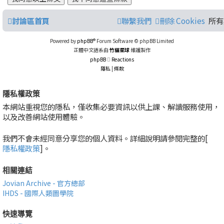
討論區首頁
聯繫我們
刪除 Cookies
所有
Powered by
phpBB
® Forum Software © phpBB Limited
正體中文語系由
竹貓星球
維護製作
phpBB
Reactions
隱私
|
條款
隱私權政策
本網站重視您的隱私，僅收集必要資訊以供上課、解讀服務使用，
以及改善網站使用體驗。
我們不會未經同意分享您的個人資料。詳細說明請參閱完整的[
隱私權政策
]。
相關連結
Jovian Archive - 官方總部
IHDS - 國際人類圖學院
快速導覽