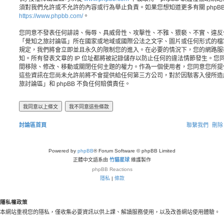
須對我們允許或不允許的內容或行為舉止負責。如果您想知道更多有關 phpB
https://www.phpbb.com/
。
您同意不發表任何誹謗、侮辱、具威脅性、攻擊性、不雅、猥褻、不實、違反
「覺知之旅討論區」所在國家或地域或國際公法之文字、圖片或任何形式的檔
規定，我們將會立即並且永久的限制您的進入。在必要的情況下，您的網路服務業者
知。所有發表文章的 IP 位址都將被記錄儲存以防止任何的違法情節發生。
間移除、修改、移動或關閉任何主題的權力。作為一個使用者，您同意您所提
這些資訊在您尚未允許前將不會提供給任何第三方公司，對於因駭客入侵所造
旅討論區」和 phpBB 不負任何賠償責任。
討論區首頁
聯繫我們
刪除 
Powered by
phpBB
® Forum Software © phpBB Limited
正體中文語系由
竹貓星球
維護製作
phpBB
Reactions
隱私
|
條款
隱私權政策
本網站重視您的隱私，僅收集必要資訊以供上課、解讀服務使用，以及改善網站使用體驗。