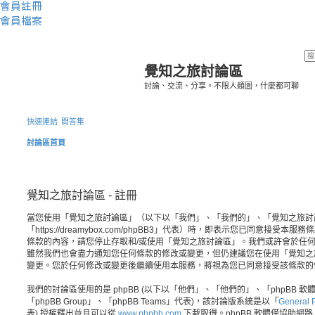
會員註冊
會員檔案
覺知之旅討論區
討論、交流、分享。不限人類圖，什麼都可聊
快速連結
問答集
討論區首頁
覺知之旅討論區 - 註冊
當您使用「覺知之旅討論區」（以下以「我們」、「我們的」、「覺知之旅討
「https://dreamybox.com/phpBB3」代表）時，即表示您已同意接
條款的內容，請您停止存取和/或使用「覺知之旅討論區」。我們或許會於任
雖然我們也會盡力通知您任何條款的修改或變更，但仍建議您在使用「覺知之
變更。您於任何修改或變更後繼續使用本服務，將視為您已同意接受該條款的
我們的討論區使用的是 phpBB (以下以「他們」、「他們的」、「phpBB 軟體」、
「phpBB Group」、「phpBB Teams」代表)，該討論版系統是以「
General P
表) 授權釋出並且可以從
www.phpbb.com
下載取得。phpBB 軟體僅協助網路上