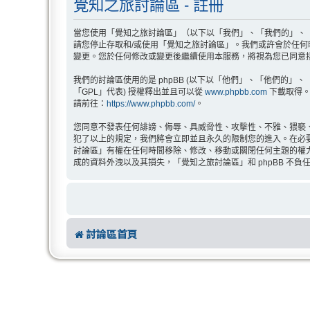
覺知之旅討論區 - 註冊
當您使用「覺知之旅討論區」（以下以「我們」、「我們的」、「覺知之
請您停止存取和/或使用「覺知之旅討論區」。我們或許會於任
變更。您於任何修改或變更後繼續使用本服務，將視為您已同意
我們的討論區使用的是 phpBB (以下以「他們」、「他們的」、「php
「GPL」代表) 授權釋出並且可以從
www.phpbb.com
下載取得。p
請前往：
https://www.phpbb.com/
。
您同意不發表任何誹謗、侮辱、具威脅性、攻擊性、不雅、猥褻
犯了以上的規定，我們將會立即並且永久的限制您的進入。在必要的
討論區」有權在任何時間移除、修改、移動或關閉任何主題的權
成的資料外洩以及其損失，「覺知之旅討論區」和 phpBB 不負
討論區首頁