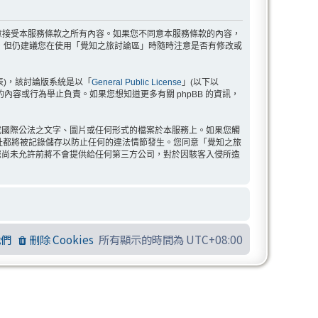
示您已同意接受本服務條款之所有內容。如果您不同意本服務條款的內容，
，但仍建議您在使用「覺知之旅討論區」時隨時注意是否有修改或
」代表)，該討論版系統是以「
General Public License
」(以下以
許的內容或行為舉止負責。如果您想知道更多有關 phpBB 的資訊，
或國際公法之文字、圖片或任何形式的檔案於本服務上。如果您觸
 位址都將被記錄儲存以防止任何的違法情節發生。您同意「覺知之旅
您尚未允許前將不會提供給任何第三方公司，對於因駭客入侵所造
我們
刪除 Cookies
所有顯示的時間為
UTC+08:00