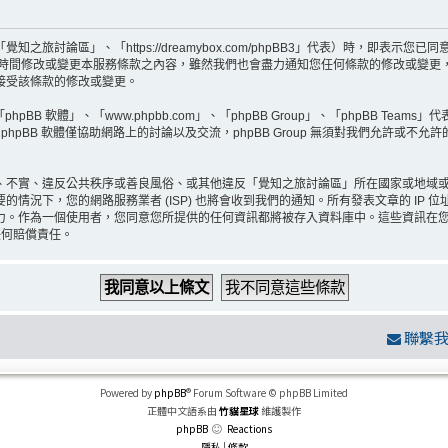
旅討論區」、「https://dreamybox.com/phpBB3」代表）時，即表
何時間修改或變更本服務條款之內容，雖然我們也會盡力通知您任何條款的修改或變更
接受該條款的修改或變更。
BB 軟體」、「www.phpbb.com」、「phpBB Group」、「phpBB Teams
hpBB 軟體僅協助網路上的討論以及交流，phpBB Group 無須對我們允許或不允
、不實、違反公共秩序或善良風俗、或其他違反「覺知之旅討論區」所在國家或地域
情況下，您的網路服務業者 (ISP) 也將會收到我們的通知。所有發表文章的 IP
力。作為一個使用者，您同意您所提供的任何資訊都將被存入資料庫中。這些資訊在
任何賠償責任。
聯繫
Powered by
phpBB
® Forum Software © phpBB Limited
正體中文語系由
竹貓星球
維護製作
phpBB
Reactions
隱私
|
條款