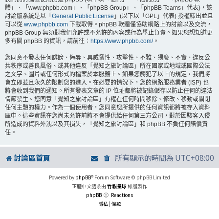
體」、「www.phpbb.com」、「phpBB Group」、「phpBB Teams」代表)，該
討論版系統是以「
General Public License
」(以下以「GPL」代表) 授權釋出並且
可以從
www.phpbb.com
下載取得。phpBB 軟體僅協助網路上的討論以及交流，
phpBB Group 無須對我們允許或不允許的內容或行為舉止負責。如果您想知道更
多有關 phpBB 的資訊，請前往：
https://www.phpbb.com/
。
您同意不發表任何誹謗、侮辱、具威脅性、攻擊性、不雅、猥褻、不實、違反公
共秩序或善良風俗、或其他違反「覺知之旅討論區」所在國家或地域或國際公法
之文字、圖片或任何形式的檔案於本服務上。如果您觸犯了以上的規定，我們將
會立即並且永久的限制您的進入。在必要的情況下，您的網路服務業者 (ISP) 也
將會收到我們的通知。所有發表文章的 IP 位址都將被記錄儲存以防止任何的違法
情節發生。您同意「覺知之旅討論區」有權在任何時間移除、修改、移動或關閉
任何主題的權力。作為一個使用者，您同意您所提供的任何資訊都將被存入資料
庫中。這些資訊在您尚未允許前將不會提供給任何第三方公司，對於因駭客入侵
所造成的資料外洩以及其損失，「覺知之旅討論區」和 phpBB 不負任何賠償責
任。
討論區首頁
所有顯示的時間為
UTC+08:00
Powered by
phpBB
® Forum Software © phpBB Limited
正體中文語系由
竹貓星球
維護製作
phpBB
Reactions
隱私
|
條款