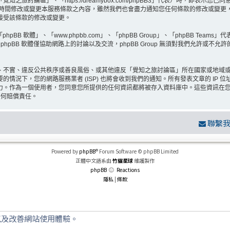
旅討論區」、「https://dreamybox.com/phpBB3」代表）時，即表
何時間修改或變更本服務條款之內容，雖然我們也會盡力通知您任何條款的修改或變更
接受該條款的修改或變更。
BB 軟體」、「www.phpbb.com」、「phpBB Group」、「phpBB Teams
hpBB 軟體僅協助網路上的討論以及交流，phpBB Group 無須對我們允許或不允
、不實、違反公共秩序或善良風俗、或其他違反「覺知之旅討論區」所在國家或地域
情況下，您的網路服務業者 (ISP) 也將會收到我們的通知。所有發表文章的 IP
力。作為一個使用者，您同意您所提供的任何資訊都將被存入資料庫中。這些資訊在
任何賠償責任。
聯繫
Powered by
phpBB
® Forum Software © phpBB Limited
正體中文語系由
竹貓星球
維護製作
phpBB
Reactions
隱私
|
條款
以及改善網站使用體驗。