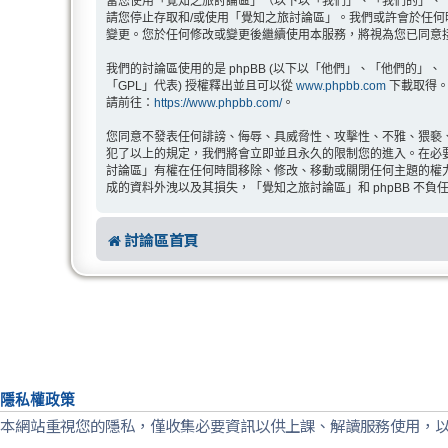
當您使用「覺知之旅討論區」（以下以「我們」、「我們的」、「覺知之
請您停止存取和/或使用「覺知之旅討論區」。我們或許會於任
變更。您於任何修改或變更後繼續使用本服務，將視為您已同意
我們的討論區使用的是 phpBB (以下以「他們」、「他們的」、「php
「GPL」代表) 授權釋出並且可以從
www.phpbb.com
下載取得。p
請前往：
https://www.phpbb.com/
。
您同意不發表任何誹謗、侮辱、具威脅性、攻擊性、不雅、猥褻
犯了以上的規定，我們將會立即並且永久的限制您的進入。在必要的
討論區」有權在任何時間移除、修改、移動或關閉任何主題的權
成的資料外洩以及其損失，「覺知之旅討論區」和 phpBB 不負
討論區首頁
隱私權政策
本網站重視您的隱私，僅收集必要資訊以供上課、解讀服務使用，