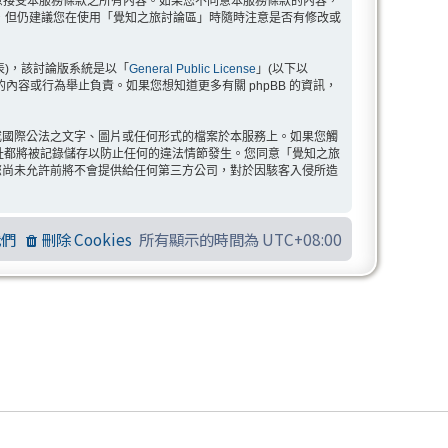
示您已同意接受本服務條款之所有內容。如果您不同意本服務條款的內容，
，但仍建議您在使用「覺知之旅討論區」時隨時注意是否有修改或
」代表)，該討論版系統是以「
General Public License
」(以下以
許的內容或行為舉止負責。如果您想知道更多有關 phpBB 的資訊，
或國際公法之文字、圖片或任何形式的檔案於本服務上。如果您觸
 位址都將被記錄儲存以防止任何的違法情節發生。您同意「覺知之旅
您尚未允許前將不會提供給任何第三方公司，對於因駭客入侵所造
我們
刪除 Cookies
所有顯示的時間為
UTC+08:00