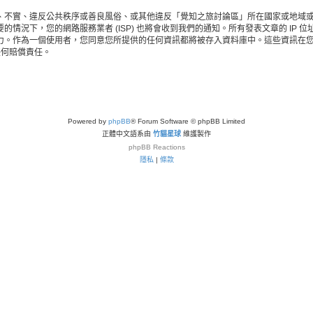
、不實、違反公共秩序或善良風俗、或其他違反「覺知之旅討論區」所在國家或地域
情況下，您的網路服務業者 (ISP) 也將會收到我們的通知。所有發表文章的 IP
力。作為一個使用者，您同意您所提供的任何資訊都將被存入資料庫中。這些資訊在
任何賠償責任。
Powered by
phpBB
® Forum Software © phpBB Limited
正體中文語系由
竹貓星球
維護製作
phpBB
Reactions
隱私
|
條款