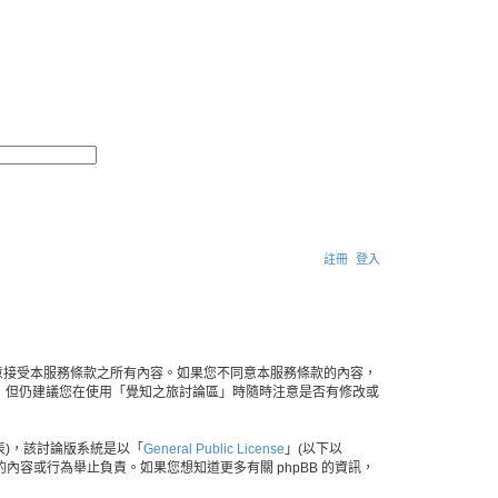
搜
進
尋
階
搜
尋
註冊
登入
搜
尋
示您已同意接受本服務條款之所有內容。如果您不同意本服務條款的內容，
，但仍建議您在使用「覺知之旅討論區」時隨時注意是否有修改或
」代表)，該討論版系統是以「
General Public License
」(以下以
許的內容或行為舉止負責。如果您想知道更多有關 phpBB 的資訊，