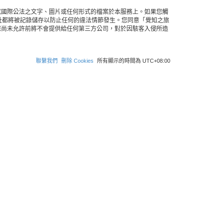
或國際公法之文字、圖片或任何形式的檔案於本服務上。如果您觸
 位址都將被記錄儲存以防止任何的違法情節發生。您同意「覺知之旅
您尚未允許前將不會提供給任何第三方公司，對於因駭客入侵所造
聯繫我們
刪除 Cookies
所有顯示的時間為
UTC+08:00