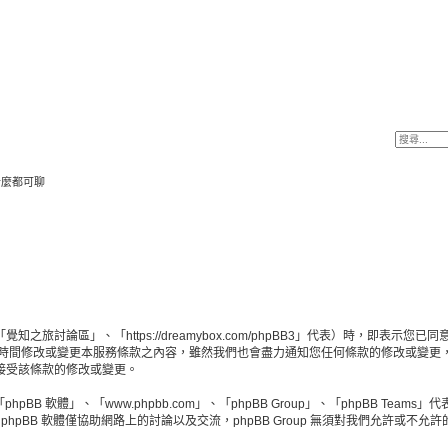
什麼都可聊
旅討論區」、「https://dreamybox.com/phpBB3」代表）時，即表
何時間修改或變更本服務條款之內容，雖然我們也會盡力通知您任何條款的修改或變更
接受該條款的修改或變更。
BB 軟體」、「www.phpbb.com」、「phpBB Group」、「phpBB Teams
hpBB 軟體僅協助網路上的討論以及交流，phpBB Group 無須對我們允許或不允