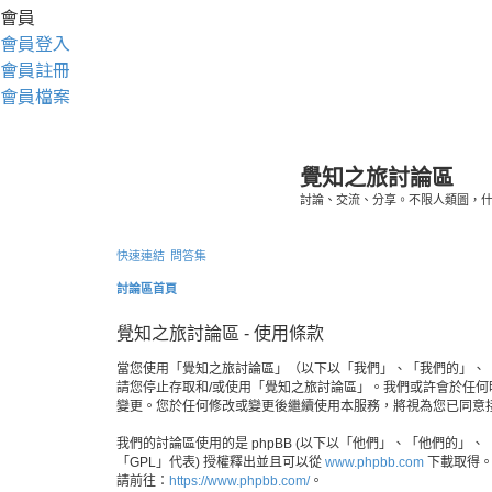
會員
會員登入
會員註冊
會員檔案
覺知之旅討論區
討論、交流、分享。不限人類圖，
快速連結
問答集
討論區首頁
覺知之旅討論區 - 使用條款
當您使用「覺知之旅討論區」（以下以「我們」、「我們的」、「覺知之
請您停止存取和/或使用「覺知之旅討論區」。我們或許會於任
變更。您於任何修改或變更後繼續使用本服務，將視為您已同意
我們的討論區使用的是 phpBB (以下以「他們」、「他們的」、「php
「GPL」代表) 授權釋出並且可以從
www.phpbb.com
下載取得。p
請前往：
https://www.phpbb.com/
。