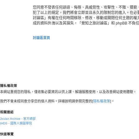
您同意不發表任何誹謗、侮辱、具威脅性、攻擊性、不雅、猥褻
犯了以上的規定，我們將會立即並且永久的限制您的進入。在必要的
討論區」有權在任何時間移除、修改、移動或關閉任何主題的權
成的資料外洩以及其損失，「覺知之旅討論區」和 phpBB 不負
討論區首頁
隱私權政策
本網站重視您的隱私，僅收集必要資訊以供上課、解讀服務使用，以及改善網站使用體驗。
我們不會未經同意分享您的個人資料。詳細說明請參閱完整的[
隱私權政策
]。
相關連結
Jovian Archive - 官方總部
IHDS - 國際人類圖學院
快速導覽