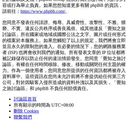
容或行為舉止負責。如果您想知道更多有關 phpBB 的資訊，
請前往：
https://www.phpbb.com/
。
您同意不發表任何誹謗、侮辱、具威脅性、攻擊性、不雅、猥
褻、不實、違反公共秩序或善良風俗、或其他違反「覺知之旅
討論區」所在國家或地域或國際公法之文字、圖片或任何形式
的檔案於本服務上。如果您觸犯了以上的規定，我們將會立即
並且永久的限制您的進入。在必要的情況下，您的網路服務業
者 (ISP) 也將會收到我們的通知。所有發表文章的 IP 位址都將
被記錄儲存以防止任何的違法情節發生。您同意「覺知之旅討
論區」有權在任何時間移除、修改、移動或關閉任何主題的權
力。作為一個使用者，您同意您所提供的任何資訊都將被存入
資料庫中。這些資訊在您尚未允許前將不會提供給任何第三方
公司，對於因駭客入侵所造成的資料外洩以及其損失，「覺知
之旅討論區」和 phpBB 不負任何賠償責任。
討論區首頁
所有顯示的時間為
UTC+08:00
刪除 Cookies
聯繫我們