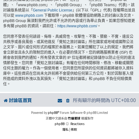
體」、「www.phpbb.com」、「phpBB Group」、「phpBB Teams」代表)，該
討論版系統是以「
General Public License
」(以下以「GPL」代表) 授權釋出並且
可以從
www.phpbb.com
下載取得。phpBB 軟體僅協助網路上的討論以及交流，
phpBB Group 無須對我們允許或不允許的內容或行為舉止負責。如果您想知道更
多有關 phpBB 的資訊，請前往：
https://www.phpbb.com/
。
您同意不發表任何誹謗、侮辱、具威脅性、攻擊性、不雅、猥褻、不實、違反公
共秩序或善良風俗、或其他違反「覺知之旅討論區」所在國家或地域或國際公法
之文字、圖片或任何形式的檔案於本服務上。如果您觸犯了以上的規定，我們將
會立即並且永久的限制您的進入。在必要的情況下，您的網路服務業者 (ISP) 也
將會收到我們的通知。所有發表文章的 IP 位址都將被記錄儲存以防止任何的違法
情節發生。您同意「覺知之旅討論區」有權在任何時間移除、修改、移動或關閉
任何主題的權力。作為一個使用者，您同意您所提供的任何資訊都將被存入資料
庫中。這些資訊在您尚未允許前將不會提供給任何第三方公司，對於因駭客入侵
所造成的資料外洩以及其損失，「覺知之旅討論區」和 phpBB 不負任何賠償責
任。
討論區首頁
所有顯示的時間為
UTC+08:00
Powered by
phpBB
® Forum Software © phpBB Limited
正體中文語系由
竹貓星球
維護製作
phpBB
Reactions
隱私
|
條款