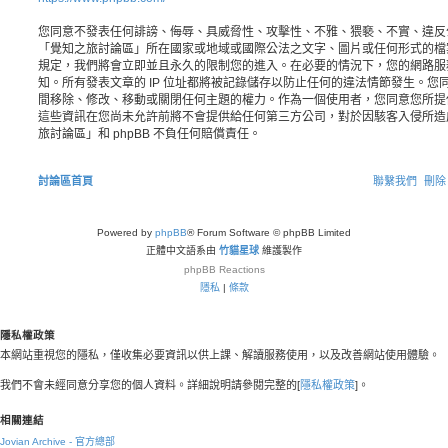
您同意不發表任何誹謗、侮辱、具威脅性、攻擊性、不雅、猥褻、不實、違反
「覺知之旅討論區」所在國家或地域或國際公法之文字、圖片或任何形式的檔
規定，我們將會立即並且永久的限制您的進入。在必要的情況下，您的網路服務業者
知。所有發表文章的 IP 位址都將被記錄儲存以防止任何的違法情節發生。
間移除、修改、移動或關閉任何主題的權力。作為一個使用者，您同意您所提
這些資訊在您尚未允許前將不會提供給任何第三方公司，對於因駭客入侵所造
旅討論區」和 phpBB 不負任何賠償責任。
討論區首頁
聯繫我們
刪除 
Powered by
phpBB
® Forum Software © phpBB Limited
正體中文語系由
竹貓星球
維護製作
phpBB
Reactions
隱私
|
條款
隱私權政策
本網站重視您的隱私，僅收集必要資訊以供上課、解讀服務使用，以及改善網站使用體驗。
我們不會未經同意分享您的個人資料。詳細說明請參閱完整的[
隱私權政策
]。
相關連結
Jovian Archive - 官方總部