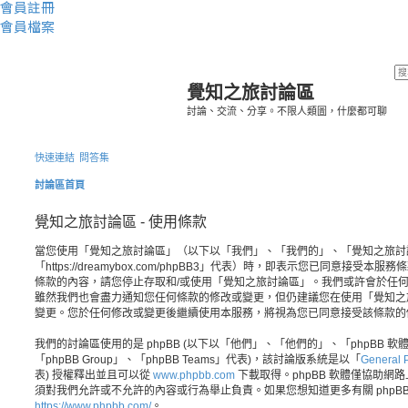
會員註冊
會員檔案
覺知之旅討論區
討論、交流、分享。不限人類圖，什麼都可聊
快速連結
問答集
討論區首頁
覺知之旅討論區 - 使用條款
當您使用「覺知之旅討論區」（以下以「我們」、「我們的」、「覺知之旅討
「https://dreamybox.com/phpBB3」代表）時，即表示您已同意接
條款的內容，請您停止存取和/或使用「覺知之旅討論區」。我們或許會於任
雖然我們也會盡力通知您任何條款的修改或變更，但仍建議您在使用「覺知之
變更。您於任何修改或變更後繼續使用本服務，將視為您已同意接受該條款的
我們的討論區使用的是 phpBB (以下以「他們」、「他們的」、「phpBB 軟體」、
「phpBB Group」、「phpBB Teams」代表)，該討論版系統是以「
General P
表) 授權釋出並且可以從
www.phpbb.com
下載取得。phpBB 軟體僅協助網路上
須對我們允許或不允許的內容或行為舉止負責。如果您想知道更多有關 phpB
https://www.phpbb.com/
。