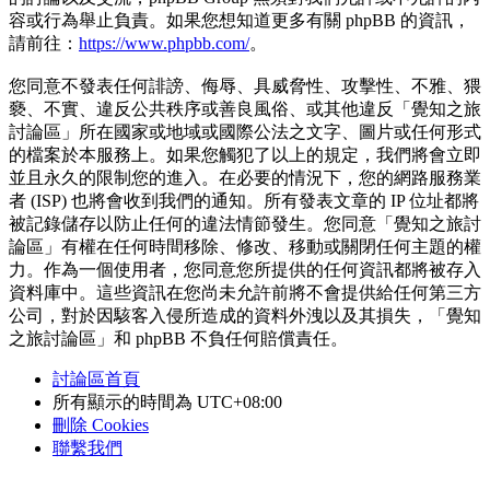
容或行為舉止負責。如果您想知道更多有關 phpBB 的資訊，
請前往：
https://www.phpbb.com/
。
您同意不發表任何誹謗、侮辱、具威脅性、攻擊性、不雅、猥
褻、不實、違反公共秩序或善良風俗、或其他違反「覺知之旅
討論區」所在國家或地域或國際公法之文字、圖片或任何形式
的檔案於本服務上。如果您觸犯了以上的規定，我們將會立即
並且永久的限制您的進入。在必要的情況下，您的網路服務業
者 (ISP) 也將會收到我們的通知。所有發表文章的 IP 位址都將
被記錄儲存以防止任何的違法情節發生。您同意「覺知之旅討
論區」有權在任何時間移除、修改、移動或關閉任何主題的權
力。作為一個使用者，您同意您所提供的任何資訊都將被存入
資料庫中。這些資訊在您尚未允許前將不會提供給任何第三方
公司，對於因駭客入侵所造成的資料外洩以及其損失，「覺知
之旅討論區」和 phpBB 不負任何賠償責任。
討論區首頁
所有顯示的時間為
UTC+08:00
刪除 Cookies
聯繫我們