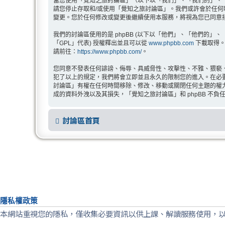
當您使用「覺知之旅討論區」（以下以「我們」、「我們的」、「覺知之
請您停止存取和/或使用「覺知之旅討論區」。我們或許會於任
變更。您於任何修改或變更後繼續使用本服務，將視為您已同意
我們的討論區使用的是 phpBB (以下以「他們」、「他們的」、「php
「GPL」代表) 授權釋出並且可以從
www.phpbb.com
下載取得。p
請前往：
https://www.phpbb.com/
。
您同意不發表任何誹謗、侮辱、具威脅性、攻擊性、不雅、猥褻
犯了以上的規定，我們將會立即並且永久的限制您的進入。在必要的
討論區」有權在任何時間移除、修改、移動或關閉任何主題的權
成的資料外洩以及其損失，「覺知之旅討論區」和 phpBB 不負
討論區首頁
隱私權政策
本網站重視您的隱私，僅收集必要資訊以供上課、解讀服務使用，