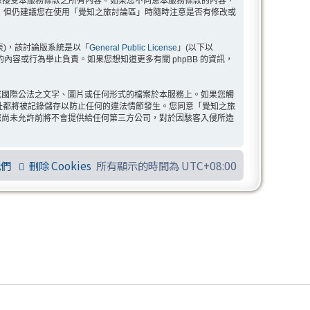
示您已同意接受本服務條款之所有內容。如果您不同意本服務條款的內容，
，但仍建議您在使用「覺知之旅討論區」時隨時注意是否有修改或
」代表)，該討論版系統是以「
General Public License
」(以下以
許的內容或行為舉止負責。如果您想知道更多有關 phpBB 的資訊，
或國際公法之文字、圖片或任何形式的檔案於本服務上。如果您觸
 位址都將被記錄儲存以防止任何的違法情節發生。您同意「覺知之旅
您尚未允許前將不會提供給任何第三方公司，對於因駭客入侵所造
我們
刪除 Cookies
所有顯示的時間為
UTC+08:00