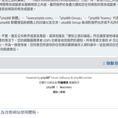
旅討論區」、「https://dreamybox.com/phpBB3」代表）時，即表
何時間修改或變更本服務條款之內容，雖然我們也會盡力通知您任何條款的修改或變更
接受該條款的修改或變更。
BB 軟體」、「www.phpbb.com」、「phpBB Group」、「phpBB Teams
hpBB 軟體僅協助網路上的討論以及交流，phpBB Group 無須對我們允許或不允
、不實、違反公共秩序或善良風俗、或其他違反「覺知之旅討論區」所在國家或地域
情況下，您的網路服務業者 (ISP) 也將會收到我們的通知。所有發表文章的 IP
力。作為一個使用者，您同意您所提供的任何資訊都將被存入資料庫中。這些資訊在
任何賠償責任。
聯繫
Powered by
phpBB
® Forum Software © phpBB Limited
正體中文語系由
竹貓星球
維護製作
phpBB
Reactions
隱私
|
條款
以及改善網站使用體驗。