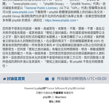
體」、「www.phpbb.com」、「phpBB Group」、「phpBB Teams」代表)，該
討論版系統是以「
General Public License
」(以下以「GPL」代表) 授權釋出並且
可以從
www.phpbb.com
下載取得。phpBB 軟體僅協助網路上的討論以及交流，
phpBB Group 無須對我們允許或不允許的內容或行為舉止負責。如果您想知道更
多有關 phpBB 的資訊，請前往：
https://www.phpbb.com/
。
您同意不發表任何誹謗、侮辱、具威脅性、攻擊性、不雅、猥褻、不實、違反公
共秩序或善良風俗、或其他違反「覺知之旅討論區」所在國家或地域或國際公法
之文字、圖片或任何形式的檔案於本服務上。如果您觸犯了以上的規定，我們將
會立即並且永久的限制您的進入。在必要的情況下，您的網路服務業者 (ISP) 也
將會收到我們的通知。所有發表文章的 IP 位址都將被記錄儲存以防止任何的違法
情節發生。您同意「覺知之旅討論區」有權在任何時間移除、修改、移動或關閉
任何主題的權力。作為一個使用者，您同意您所提供的任何資訊都將被存入資料
庫中。這些資訊在您尚未允許前將不會提供給任何第三方公司，對於因駭客入侵
所造成的資料外洩以及其損失，「覺知之旅討論區」和 phpBB 不負任何賠償責
任。
討論區首頁
所有顯示的時間為
UTC+08:00
Powered by
phpBB
® Forum Software © phpBB Limited
正體中文語系由
竹貓星球
維護製作
phpBB
Reactions
隱私
|
條款