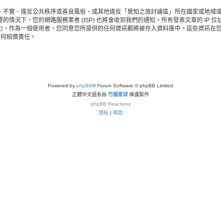
、不實、違反公共秩序或善良風俗、或其他違反「覺知之旅討論區」所在國家或地域
情況下，您的網路服務業者 (ISP) 也將會收到我們的通知。所有發表文章的 IP
力。作為一個使用者，您同意您所提供的任何資訊都將被存入資料庫中。這些資訊在
任何賠償責任。
Powered by
phpBB
® Forum Software © phpBB Limited
正體中文語系由
竹貓星球
維護製作
phpBB
Reactions
隱私
|
條款