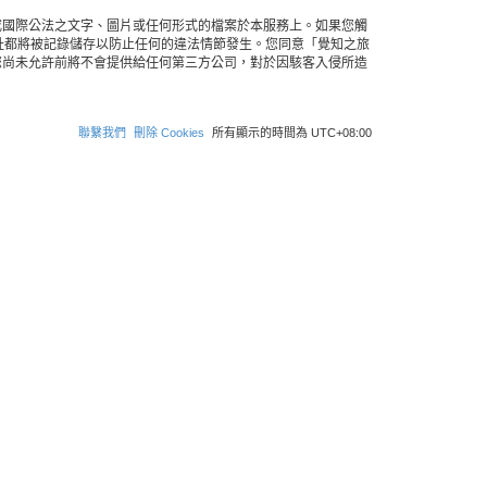
或國際公法之文字、圖片或任何形式的檔案於本服務上。如果您觸
 位址都將被記錄儲存以防止任何的違法情節發生。您同意「覺知之旅
您尚未允許前將不會提供給任何第三方公司，對於因駭客入侵所造
聯繫我們
刪除 Cookies
所有顯示的時間為
UTC+08:00