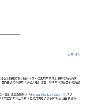
搜
進
尋
階
搜
尋
註冊
登入
搜
尋
示您已同意接受本服務條款之所有內容。如果您不同意本服務條款的內容，
，但仍建議您在使用「覺知之旅討論區」時隨時注意是否有修改或
」代表)，該討論版系統是以「
General Public License
」(以下以
許的內容或行為舉止負責。如果您想知道更多有關 phpBB 的資訊，