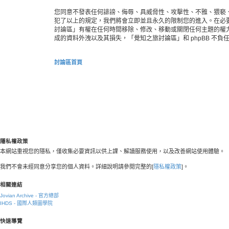
您同意不發表任何誹謗、侮辱、具威脅性、攻擊性、不雅、猥褻
犯了以上的規定，我們將會立即並且永久的限制您的進入。在必要的
討論區」有權在任何時間移除、修改、移動或關閉任何主題的權
成的資料外洩以及其損失，「覺知之旅討論區」和 phpBB 不負
討論區首頁
隱私權政策
本網站重視您的隱私，僅收集必要資訊以供上課、解讀服務使用，以及改善網站使用體驗。
我們不會未經同意分享您的個人資料。詳細說明請參閱完整的[
隱私權政策
]。
相關連結
Jovian Archive - 官方總部
IHDS - 國際人類圖學院
快速導覽