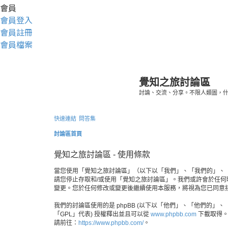
會員
會員登入
會員註冊
會員檔案
覺知之旅討論區
討論、交流、分享。不限人類圖，
快速連結
問答集
討論區首頁
覺知之旅討論區 - 使用條款
當您使用「覺知之旅討論區」（以下以「我們」、「我們的」、「覺知之
請您停止存取和/或使用「覺知之旅討論區」。我們或許會於任
變更。您於任何修改或變更後繼續使用本服務，將視為您已同意
我們的討論區使用的是 phpBB (以下以「他們」、「他們的」、「php
「GPL」代表) 授權釋出並且可以從
www.phpbb.com
下載取得。p
請前往：
https://www.phpbb.com/
。