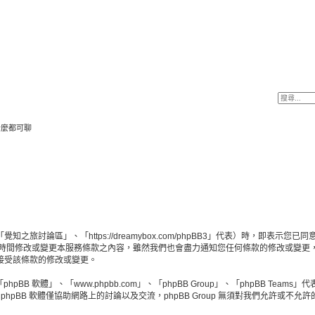
什麼都可聊
旅討論區」、「https://dreamybox.com/phpBB3」代表）時，即表
何時間修改或變更本服務條款之內容，雖然我們也會盡力通知您任何條款的修改或變更
接受該條款的修改或變更。
BB 軟體」、「www.phpbb.com」、「phpBB Group」、「phpBB Teams
hpBB 軟體僅協助網路上的討論以及交流，phpBB Group 無須對我們允許或不允