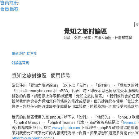
會員註冊
會員檔案
覺知之旅討論區
討論、交流、分享。不限人類圖，什麼都可聊
快速連結
問答集
討論區首頁
覺知之旅討論區 - 使用條款
當您使用「覺知之旅討論區」（以下以「我們」、「我們的」、「覺知之旅討
「https://dreamybox.com/phpBB3」代表）時，即表示您已同意接
條款的內容，請您停止存取和/或使用「覺知之旅討論區」。我們或許會於任
雖然我們也會盡力通知您任何條款的修改或變更，但仍建議您在使用「覺知之
變更。您於任何修改或變更後繼續使用本服務，將視為您已同意接受該條款的
我們的討論區使用的是 phpBB (以下以「他們」、「他們的」、「phpBB 軟體」、
「phpBB Group」、「phpBB Teams」代表)，該討論版系統是以「
General P
表) 授權釋出並且可以從
www.phpbb.com
下載取得。phpBB 軟體僅協助網路上
須對我們允許或不允許的內容或行為舉止負責。如果您想知道更多有關 phpB
https://www.phpbb.com/
。