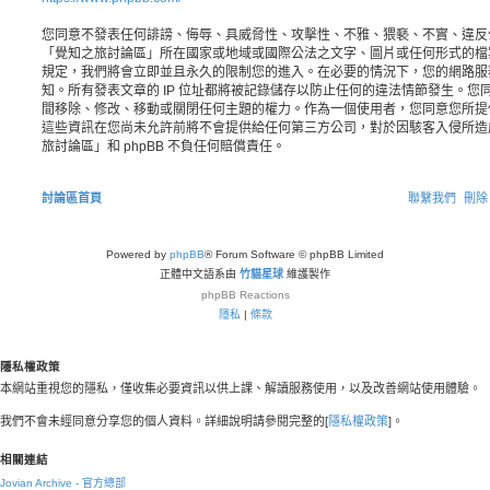
您同意不發表任何誹謗、侮辱、具威脅性、攻擊性、不雅、猥褻、不實、違反
「覺知之旅討論區」所在國家或地域或國際公法之文字、圖片或任何形式的檔
規定，我們將會立即並且永久的限制您的進入。在必要的情況下，您的網路服務業者
知。所有發表文章的 IP 位址都將被記錄儲存以防止任何的違法情節發生。
間移除、修改、移動或關閉任何主題的權力。作為一個使用者，您同意您所提
這些資訊在您尚未允許前將不會提供給任何第三方公司，對於因駭客入侵所造
旅討論區」和 phpBB 不負任何賠償責任。
討論區首頁
聯繫我們
刪除 
Powered by
phpBB
® Forum Software © phpBB Limited
正體中文語系由
竹貓星球
維護製作
phpBB
Reactions
隱私
|
條款
隱私權政策
本網站重視您的隱私，僅收集必要資訊以供上課、解讀服務使用，以及改善網站使用體驗。
我們不會未經同意分享您的個人資料。詳細說明請參閱完整的[
隱私權政策
]。
相關連結
Jovian Archive - 官方總部