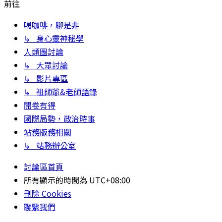
前往
喝咖啡，聊是非
↳ 身心靈神秘學
人類圖討論
↳ 大眾討論
↳ 影片專區
↳ 祖師爺&老師語錄
開卷有得
國際局勢，政治時事
站務版務相關
↳ 站務辦公室
討論區首頁
所有顯示的時間為
UTC+08:00
刪除 Cookies
聯繫我們