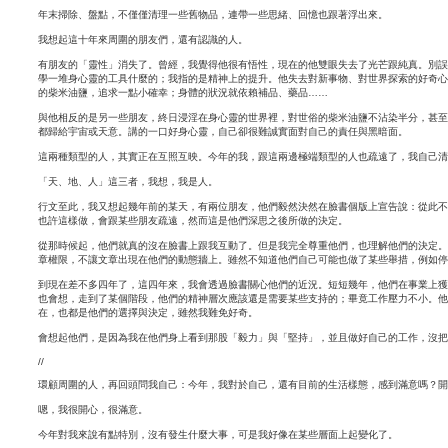
年末掃除、盤點，不僅僅清理一些舊物品，連帶一些思緒、回憶也跟著浮出來。
我想起這十年來周圍的朋友們，還有認識的人。
有朋友的「靈性」消失了。曾經，我覺得他很有悟性，現在的他雙眼失去了光芒跟純真。別誤
學一堆身心靈的工具什麼的；我指的是精神上的提升。他失去對新事物、對世界探索的好奇心
的柴米油鹽，追求一點小確幸；身體的狀況就依賴補品、藥品……
與他相反的是另一些朋友，終日浸淫在身心靈的世界裡，對世俗的柴米油鹽不沾染半分，甚至
都歸給宇宙或天意。講的一口好身心靈，自己卻很難誠實面對自己的責任與黑暗面。
這兩種類型的人，其實正在互照互映。今年的我，跟這兩邊極端類型的人也疏遠了，我自己清
「天、地、人」這三者，我想，我是人。
行文至此，我又想起幾年前的某天，有兩位朋友，他們毅然決然在臉書個版上宣告說：從此不
也許這樣做，會跟某些朋友疏遠，然而這是他們深思之後所做的決定。
從那時候起，他們就真的沒在臉書上跟我互動了。但是我完全尊重他們，也理解他們的決定。
章權限，不讓文章出現在他們的動態牆上。雖然不知道他們自己可能也做了某些舉措，例如停
到現在差不多四年了，這四年來，我會透過臉書關心他們的近況。短短幾年，他們在事業上獲
也會想，走到了某個階段，他們的精神層次應該還是需要某些支持的；畢竟工作壓力不小。他
在，也都是他們的選擇與決定，雖然我難免好奇。
會想起他們，是因為我在他們身上看到那股「毅力」與「堅持」，並且做好自己的工作，沒把
//
環顧周圍的人，再回頭問我自己：今年，我對於自己，還有目前的生活樣態，感到滿意嗎？開
嗯，我很開心，很滿意。
今年對我來說有點特別，沒有發生什麼大事，可是我好像在某些層面上起變化了。