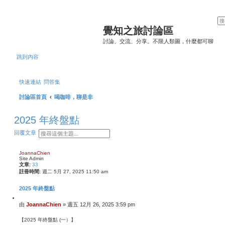
覺知之旅討論區
討論、交流、分享。不限人類圖，什麼都可聊
跳到內容
快速連結
問答集
討論區首頁
喝咖啡，聊是非
2025 年終盤點
搜
進
回覆文章
尋
階
搜
JoannaChien
尋
Site Admin
文章:
33
註冊時間:
週二 5月 27, 2025 11:50 am
2025 年終盤點
引
文
由
JoannaChien
»
週五 12月 26, 2025 3:59 pm
言
章
【2025 年終盤點 (一）】