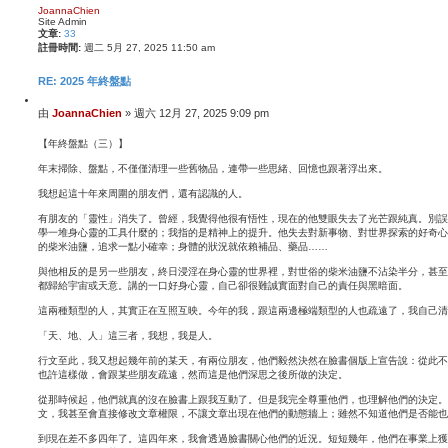
頂
JoannaChien
Site Admin
端
文章:
33
註冊時間:
週二 5月 27, 2025 11:50 am
RE: 2025 年終盤點
引
文
由
JoannaChien
»
週六 12月 27, 2025 9:09 pm
言
章
【年終盤點（三）】
年末掃除、盤點，不僅僅清理一些舊物品，連帶一些思緒、回憶也跟著浮出來。
我想起這十年來周圍的朋友們，還有認識的人。
有朋友的「靈性」消失了。曾經，我覺得他很有悟性，現在的他雙眼失去了光芒跟純真。別誤
學一堆身心靈的工具什麼的；我指的是精神上的提升。他失去對新事物、對世界探索的好奇心
的柴米油鹽，追求一點小確幸；身體的狀況就依賴補品、藥品……
與他相反的是另一些朋友，終日浸淫在身心靈的世界裡，對世俗的柴米油鹽不沾染半分，甚至
都歸給宇宙或天意。講的一口好身心靈，自己卻很難誠實面對自己的責任與黑暗面。
這兩種類型的人，其實正在互照互映。今年的我，跟這兩邊極端類型的人也疏遠了，我自己清
「天、地、人」這三者，我想，我是人。
行文至此，我又想起幾年前的某天，有兩位朋友，他們毅然決然在臉書個版上宣告說：從此不
也許這樣做，會跟某些朋友疏遠，然而這是他們深思之後所做的決定。
從那時候起，他們就真的沒在臉書上跟我互動了。但是我完全尊重他們，也理解他們的決定。
文，我甚至會直接修改文章權限，不讓文章出現在他們的動態牆上；雖然不知道他們是否能也
到現在差不多四年了。這四年來，我會透過臉書關心他們的近況。短短幾年，他們在事業上獲