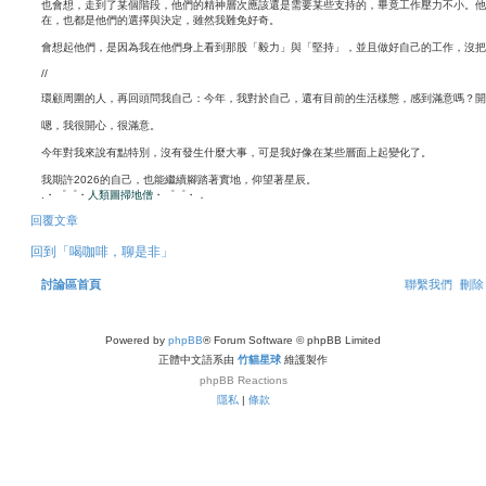
也會想，走到了某個階段，他們的精神層次應該還是需要某些支持的，畢竟工作壓力不小。他
在，也都是他們的選擇與決定，雖然我難免好奇。
會想起他們，是因為我在他們身上看到那股「毅力」與「堅持」，並且做好自己的工作，沒把
//
環顧周圍的人，再回頭問我自己：今年，我對於自己，還有目前的生活樣態，感到滿意嗎？開
嗯，我很開心，很滿意。
今年對我來說有點特別，沒有發生什麼大事，可是我好像在某些層面上起變化了。
我期許2026的自己，也能繼續腳踏著實地，仰望著星辰。
.・゜゜・
人類圖掃地僧
・゜゜・．
回
回覆文章
頂
端
回到「喝咖啡，聊是非」
討論區首頁
聯繫我們
刪除 
Powered by
phpBB
® Forum Software © phpBB Limited
正體中文語系由
竹貓星球
維護製作
phpBB
Reactions
隱私
|
條款