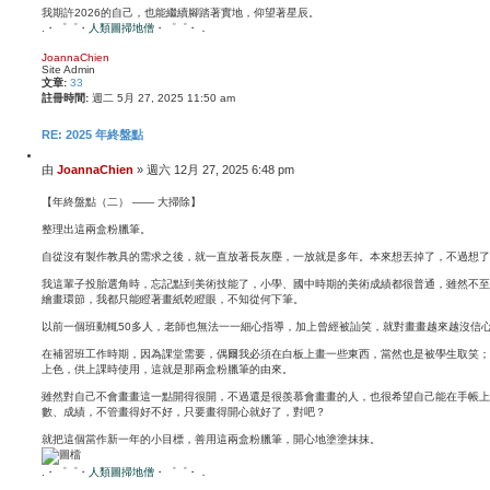
我期許2026的自己，也能繼續腳踏著實地，仰望著星辰。
.・゜゜・
人類圖掃地僧
・゜゜・．
回
頂
JoannaChien
Site Admin
端
文章:
33
註冊時間:
週二 5月 27, 2025 11:50 am
RE: 2025 年終盤點
引
文
由
JoannaChien
»
週六 12月 27, 2025 6:48 pm
言
章
【年終盤點（二） —— 大掃除】
整理出這兩盒粉臘筆。
​自從沒有製作教具的需求之後，就一直放著長灰塵，一放就是多年。本來想丟掉了，不過想
​我這輩子投胎選角時，忘記點到美術技能了，小學、國中時期的美術成績都很普通，雖然不
繪畫環節，我都只能瞪著畫紙乾瞪眼，不知從何下筆。
​以前一個班動輒50多人，老師也無法一一細心指導，加上曾經被訕笑，就對畫畫越來越沒信
​在補習班工作時期，因為課堂需要，偶爾我必須在白板上畫一些東西，當然也是被學生取笑
上色，供上課時使用，這就是那兩盒粉臘筆的由來。
​雖然對自己不會畫畫這一點開得很開，不過還是很羨慕會畫畫的人，也很希望自己能在手帳
數、成績，不管畫得好不好，只要畫得開心就好了，對吧？
就把這個當作新一年的小目標，善用這兩盒粉臘筆，開心地塗塗抹抹。
.・゜゜・
人類圖掃地僧
・゜゜・．
回