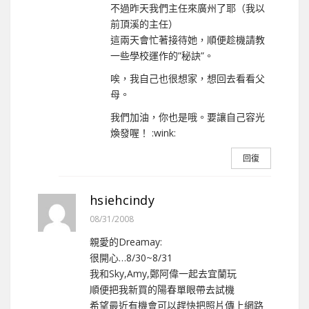
不過昨天我們主任來廣州了耶（我以
前頂溪的主任）
這兩天會忙著接待她，順便趁機請教
一些學校運作的”秘訣”。
唉，我自己也很想家，想回去看看父
母。
我們加油，你也是哦。要讓自己容光
煥發喔！ :wink:
回復
hsiehcindy
08/31/2008
親愛的Dreamay:
很開心…8/30~8/31
我和Sky,Amy,鄭阿偉一起去宜蘭玩
順便把我新買的陽春單眼帶去試機
希望最近有機會可以趕快把照片傳上網路