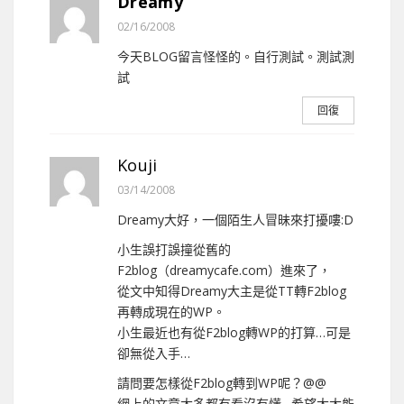
Dreamy
02/16/2008
今天BLOG留言怪怪的。自行測試。測試測
試
回復
Kouji
03/14/2008
Dreamy大好，一個陌生人冒昧來打擾嘍:D
小生誤打誤撞從舊的
F2blog（dreamycafe.com）進來了，
從文中知得Dreamy大主是從TT轉F2blog
再轉成現在的WP。
小生最近也有從F2blog轉WP的打算…可是
卻無從入手…
請問要怎樣從F2blog轉到WP呢？@@
網上的文章大多都有看沒有懂…希望大大能