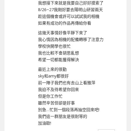
我想接下來就是我要自己好好摸索了
8/26~27我剛好要去陽明山研習兩天
趁這個機會或許可以試試我的相機
如果有成功的作品再傳給你看
這幾天事情好像平靜下來了
我心情因為相機的配備轉移了注意力
學校快開學也很忙
我也比較不會胡思亂想
希望一切都能獲得解決
最近上來的很勤
sky和amy都很好
前一陣子我們也有去山上看雅萍
我迫不及待希望你回來
但是你工作忙
雖然辛苦但卻是好事
別急…忙到一個段落再抽空回來吧!
我們這一群朋友是很耐等的
加油歐!