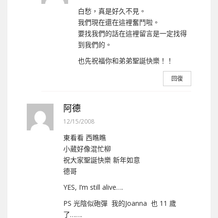
白愁，真是好久不見。
我們現在還在這裡奮鬥啦。
要找我們的話在這裡留言是一定找得
到我們的。
也先祝福你和弟弟聖誕快樂！！
回復
阿德
12/15/2008
東看看 西瞧瞧
小葳好像混忙柳
祝大家聖誕快樂 新年如意
德哥
YES, I’m still alive….
PS 光陰似砲彈 我的Joanna 也 11 歲
了…….