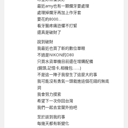
最近amy也有一顆爛牙要處理
處理掉爛牙再加上作牙套
要花約8000…
看牙醫疼痛恐懼不打緊
還真是破財了
說到破財
我最近也買了新的數位單眼
不過是NIKON的D80
只買水貨單機目前還在增購配備
(鏡頭,記憶卡,相機包…….)
不是這一陣子我發生了這麼大的事
我可能沒有勇氣一頭栽進這個花錢的無底
洞
我會努力摸索
希望下一次你回台灣
我們一起去宜蘭外拍吧
至於談到我的事
每幾天都有新變化