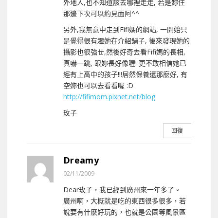
外地人,也不知道該去哪裡走走, 若是妳住
那邊下次可以約見面阿^^
另外,我無意中走到Fifi媽的網站, 一開始只
是覺得很有趣她在介紹鍋子, 後來發現她的
攝影也很強ㄝ,然後好奇去看Fifi媽的長相,
真嚇一跳, 跟妳長好像喔! 更不敢相信她已
經有上高中的孩子!!!居然保養還那麼好, 有
空妳也可以去看看喔 :D
http://fifimom.pixnet.net/blog
玫子
回復
Dreamy
02/11/2009
Dear玫子，我已經到廣州來一年多了。
廣州啊，大概就是吃的東西很多很多，若
說要有什麽好玩的，也就是公園等風景區