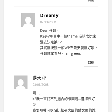
回復
Dreamy
07/13/2008
Dear 秤姐，
K2是WP其中一個theme,我這次選來
選去決定換K2
其實就按照一般WP布景安裝就好啦，
秤姐試試看吧。 :mrgreen:
回復
夢天秤
08/01/2008
阿一,
k2我一直找不到適合的版面說…選擇性好
少
我要那種可以貼比較張大圖的貼文區的說…