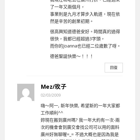
了一年又兩個月，
事業則是九月才算步入軌道，現在依
然是辛苦的創業初期。
很高興知道德爸安好。時間真的過得
很快，我都已經超過3字頭，
而你的Joanna也已經二位歲數了呀。
德爸聖誕快樂～！！！
回復
Mez/玫子
02/03/2009
嗨～阿一, 新年快樂, 希望新的一年大家都
工作順利^^
妳現在搬到廣州嗎? 我一年大約有一次-兩
次的機會會到廣交會找公司可以用的面料
廣州好無聊喔=_= 不過大概也是因為我是