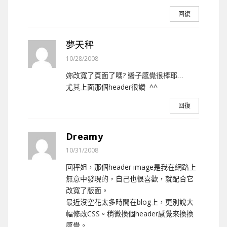
回復
夢天秤
10/28/2008
妳改寬了頁面了嗎? 醬子感覺很棒耶…
尤其上面那個header很讚 ^^
回復
Dreamy
10/31/2008
回秤姐，那個header image是我在網路上
無意中發現的，自己也很喜歡，就配合它
改寬了版面。
最近沒空花太多時間在blog上，更別說大
幅修改CSS。稍微換個header感覺來換換
感覺。