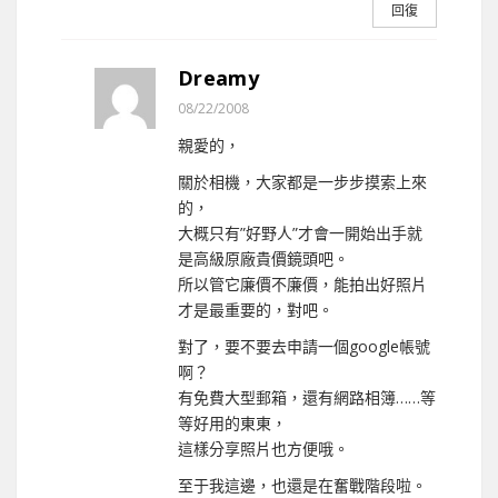
回復
Dreamy
08/22/2008
親愛的，
關於相機，大家都是一步步摸索上來
的，
大概只有”好野人”才會一開始出手就
是高級原廠貴價鏡頭吧。
所以管它廉價不廉價，能拍出好照片
才是最重要的，對吧。
對了，要不要去申請一個google帳號
啊？
有免費大型郵箱，還有網路相簿……等
等好用的東東，
這樣分享照片也方便哦。
至于我這邊，也還是在奮戰階段啦。