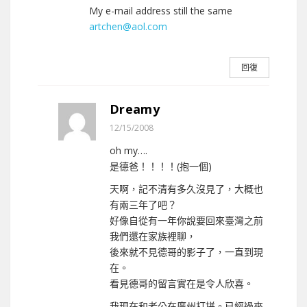
My e-mail address still the same
artchen@aol.com
回復
Dreamy
12/15/2008
oh my….
是德爸！！！！(抱一個)
天啊，記不清有多久沒見了，大概也
有兩三年了吧？
好像自從有一年你說要回來臺灣之前
我們還在家族裡聊，
後來就不見德哥的影子了，一直到現
在。
看見德哥的留言實在是令人欣喜。
我現在和老公在廣州打拼。已經過來