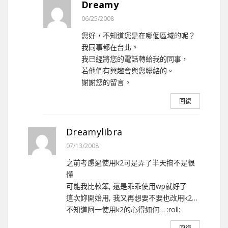
Dreamy
06/25/2008
您好，不知道您是在哪個區域的呢？
我同事都在台北。
我已經將您的電話轉給我的同事，
若他們有興趣會與您聯絡的。
謝謝您的留言。
回復
Dreamylibra
07/13/2008
之前考慮過使用k2可是弄了半天搞不是很
懂
可能我比較笨, 還是乖乖使用wp就好了
這次妳開始用, 我又再想要不要也改用k2…
不知道阿一使用k2的心得如何… :roll: