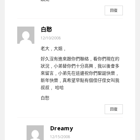
回復
白愁
12/10/2008
老大﹐大姐﹐
好久沒有進來跟你們聯絡﹐看你們現在的
狀況﹐小弟替你們十分高興﹐我以後會多
來留言﹐小弟先在這邊祝你們聖誕快樂﹐
新年快樂﹐真希望早點有個侄仔侄女叫我
叔叔﹐ 哈哈
白愁
回復
Dreamy
12/15/2008