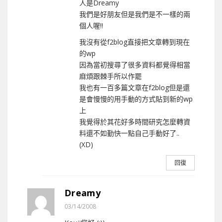
人是Dreamy
我們是好朋友但是我們是不一樣的兩
個人喔!!
我沒有從f2blog直接把文章轉到現在
的wp
因為當初搜尋了很多資料都覺得相當
麻煩跟棘手所以作罷
我也有一百多篇文章在f2blog但是還
是會慢慢的用手動的方式貼到新的wp
上
我覺得於其花好多時間研究怎麼轉資
料還不如勤快一點自己手動好了..
(XD)
回復
Dreamy
03/14/2008