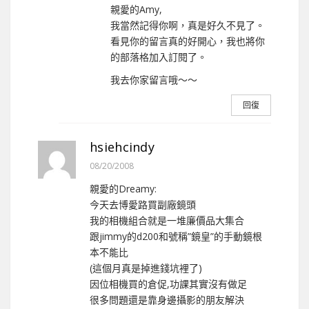
親愛的Amy,
我當然記得你啊，真是好久不見了。
看見你的留言真的好開心，我也將你
的部落格加入訂閱了。
我去你家留言哦～～
回復
hsiehcindy
08/20/2008
親愛的Dreamy:
今天去博愛路買副廠鏡頭
我的相機組合就是一堆廉價品大集合
跟jimmy的d200和號稱”鏡皇”的手動鏡根
本不能比
(這個月真是掉進錢坑裡了)
因位相機買的倉促,功課其實沒有做足
很多問題還是靠身邊攝影的朋友解決