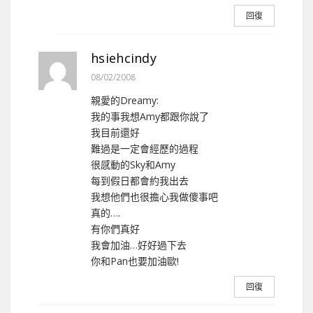
回復
hsiehcindy
08/02/2008
親愛的Dreamy:
我的事我想Amy都跟你說了
我目前還好
難過是一定會經歷的過程
很感動的Sky和Amy
每到假日都會約我出去
我想他們也很擔心我做傻事吧
真的….
有你們真好
我會加油…好好過下去
你和Pan也要加油歐!
回復