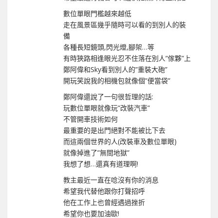
數位單眼門檻越來越低
走在風景區幾乎隨時可以看的到別人的裝
備
各種長短鏡頭,閃光燈,腳架…等
有時狹路相逢眼光忍不住落在別人”傢夥”上
鄭阿偉和Sky看到別人的”重裝大砲”
開玩笑說我的相機包就像個”便當袋”
鄭阿偉還說了一句很哲理的話:
玩數位單眼就像玩”改裝汽車”
不管開車技術如何
最重要的是出門絕對不能被比下去
而這兩個世界的人(改裝車及數位單眼)
就像掉進了”無間地獄”
我想了想…還真有道理啊!
教主最近一直在唸沒有你的消息
希望我代替他跟你打聲招呼
他在工作上也曾經遇過挫折
希望你也要加油歐!