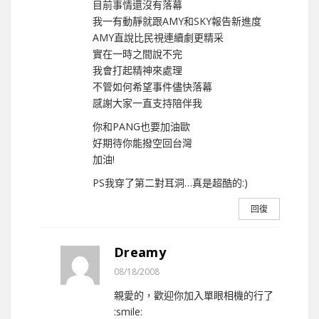
目前事情還沒有落幕
我一有動靜就跟AMY和SKY報告新進度
AMY直說比民視連續劇更精采
實在一時之間說不完
我會打起精神來處理
不管如何希望事件儘快落幕
感謝大家一直支持陪伴我
你和PANG也要加油歐
好期待你能撥空回台灣
加油!
PS我穿了第二對耳洞…真是超酷的:)
回復
Dreamy
08/18/2008
親愛的，歡迎你加入單眼相機的行了
:smile: