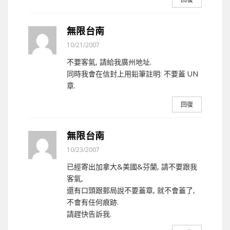
無限台南
10/21/2007
不要客氣, 請給我廣州地址.
同時我會在信封上用鉛筆註明: 不要蓋 UN
章.
回復
無限台南
10/23/2007
已經寄出加拿大&美國&芬蘭, 請不要跟我
客氣,
還有口頭跟郵局說不要蓋章, 就不會蓋了,
不會有任何痕跡.
請趕快告訴我.